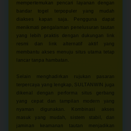
mempertemukan pencari layanan dengan
bandar togel terpopuler yang mudah
diakses kapan saja. Pengguna dapat
menikmati pengalaman penelusuran tautan
yang lebih praktis dengan dukungan link
resmi dan link alternatif aktif yang
membantu akses menuju situs utama tetap
lancar tanpa hambatan.
Selain menghadirkan rujukan pasaran
terpercaya yang lengkap, SULTANWIN juga
dikenal dengan performa situs gerbang
yang cepat dan tampilan modern yang
nyaman digunakan. Kombinasi akses
masuk yang mudah, sistem stabil, dan
jaminan keamanan tautan menjadikan