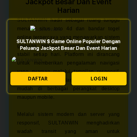
Jackpot Besar Dan Event
Harian
SULTANWIN
hadir sebagai ruang tunggu
menarik situs toto 4d dan bandar togel
online terpercaya yang menawarkan sistem
SULTANWIN $ Game Online Populer Dengan
gerbang informasi cepat dengan akses
Peluang Jackpot Besar Dan Event Harian
stabil setiap hari. Platform ini dirancang
untuk memberikan pengalaman navigasi
yang nyaman melalui tampilan responsif,
DAFTAR
LOGIN
halaman ringan, dan dukungan akses
mudah di berbagai perangkat desktop
maupun mobile.
Melalui sistem modern dan server yang
responsif, SULTANWIN menghadirkan
wadah transit yang aman untuk