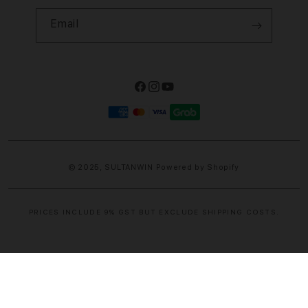
Email
Facebook
Instagram
YouTube
Payment
methods
© 2025,
SULTANWIN
Powered by Shopify
PRICES INCLUDE 9% GST BUT EXCLUDE SHIPPING COSTS.
S
i
n
g
l