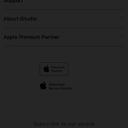
Support
AppleCare+
SITUS TOTO
Corporate
SITUS TOGEL
About iStudio
My Account
TOTO TOGEL
TOGEL ONLINE
Collection & Delivery
Elush Service Provider
TOTO TOGEL ONLINE
Apple Premium Partner
About Us
Returns & Exchanges
Financing Options
SITUS TOGEL ONLINE
Find an iStudio near you
Contact Us
Trade-in
BANDAR TOGEL ONLINE
Why Shop at iStudio
FAQ
Traveller’s Reservation
Elush Corporate Website
Privacy Policy
Site Terms of Use
Subscribe to our emails