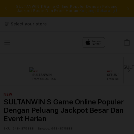
rkan
SULTANWIN $ Game Online Populer Dengan Peluang
SU
ses
Jackpot Besar Dan Event Harian
Kunjungi Sekarang !
ter
Select your store
Cart
NEW
NEW
SULTANWIN
SITUS TOTO
From $8.008 SGD
From $807.77 SGD
NEW
SULTANWIN $ Game Online Populer
Dengan Peluang Jackpot Besar Dan
Event Harian
SKU:
9484875888
Barcode:
9484875888