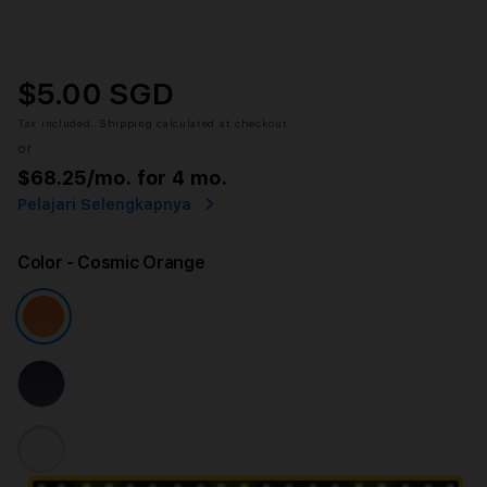
$5.00 SGD
Tax included.
Shipping
calculated at checkout.
or
$68.25
/mo. for 4 mo.
Pelajari Selengkapnya
Color
- Cosmic Orange