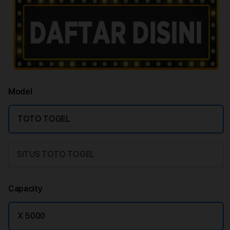
Model
TOTO TOGEL
SITUS TOTO TOGEL
Capacity
X 5000