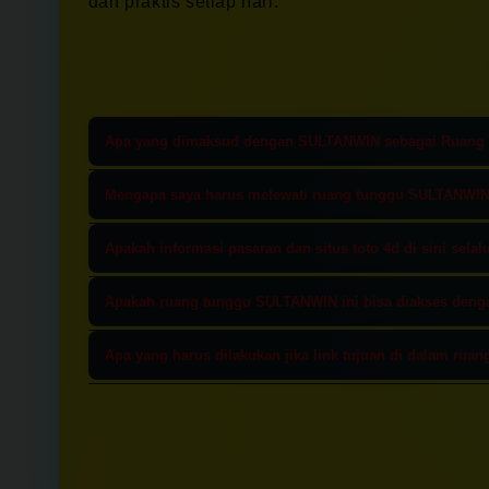
dan praktis setiap hari.
Apa yang dimaksud dengan SULTANWIN sebagai Ruang 
SULTANWIN adalah sebuah platform per
Mengapa saya harus melewati ruang tunggu SULTANWIN 
pengguna. Di sini, Anda bisa mengama
Ruang tunggu SULTANWIN berfungsi sebaga
sebelum menuju ke situs toto 4d utama.
Apakah informasi pasaran dan situs toto 4d di sini selal
risiko pemblokiran internet (nawala) maupu
Ya, tentu saja. Di dalam ruang tunggu men
pilihan Anda.
Apakah ruang tunggu SULTANWIN ini bisa diakses denga
online terpercaya diperbarui secara berka
Sangat bisa. SULTANWIN dioptimalkan deng
Apa yang harus dilakukan jika link tujuan di dalam ruan
maupun desktop, Anda dapat mengakses ru
Jika Anda menemui kendala, Anda tidak p
secara otomatis menyediakan opsi link alt