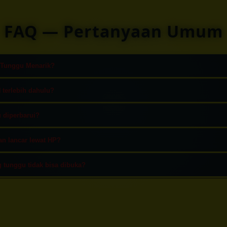
FAQ — Pertanyaan Umum
Tunggu Menarik?
antara atau halaman gerbang resmi yang dirancan
terlebih dahulu?
nkan informasi, memeriksa pembaruan sistem, dan
i filter keamanan untuk memastiakan Anda mendapatka
u diperbarui?
n situs tiruan (phishing). Ini adalah jalur transit p
arik ini, semua data mengenai link alternatif resmi, k
n lancar lewat HP?
la setiap hari demi kenyamanan para pengunjung.
an sistem yang ringan dan responsif. Baik Anda meng
g tunggu tidak bisa dibuka?
ang tunggu ini dengan cepat tanpa hambatan atau lo
erlu panik. Cukup muat ulang (refresh) halaman ruan
ernatif cadangan yang aktif dan siap digunakan langsu