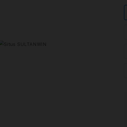
Open
media
3
in
modal