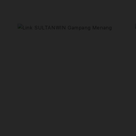
Open
media
4
in
modal