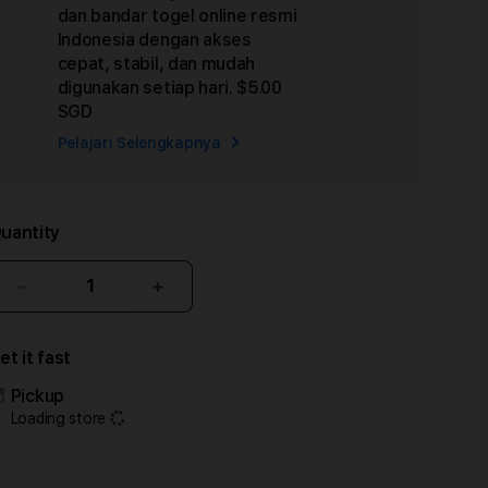
Care
dan bandar togel online resmi
Indonesia dengan akses
cepat, stabil, dan mudah
digunakan setiap hari.
$5.00
SGD
Pelajari Selengkapnya
uantity
Decrease
Increase
quantity
quantity
for
for
et it fast
SULTANWIN
SULTANWIN
$
$
Pickup
Game
Game
Loading store
Online
Online
Populer
Populer
Dengan
Dengan