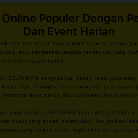
in
modal
nline Populer Dengan Pe
Dan Event Harian
ik situs toto 4d dan bandar togel online terpercaya y
 dirancang untuk memberikan pengalaman navigasi yang nyam
kat desktop maupun mobile.
onsif, SULTANWIN menghadirkan wadah transit yang aman
s kapan saja. Pengguna dapat menikmati pengalaman pe
yang membantu akses menuju situs utama tetap lancar tanpa 
caya yang lengkap, SULTANWIN juga dikenal dengan per
kses masuk yang mudah, sistem stabil, dan jaminan ke
 pengguna yang mencari bandar togel online dan situs t