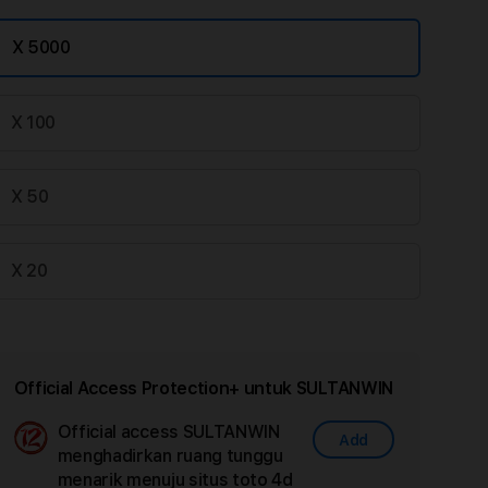
X 5000
X 100
X 50
X 20
Official Access Protection+ untuk SULTANWIN
Official access SULTANWIN
Add
Add
menghadirkan ruang tunggu
Apple
menarik menuju situs toto 4d