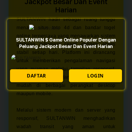
Jackpot Besar Dan Event
Harian
SULTANWIN
hadir sebagai ruang tunggu
menarik situs toto 4d dan bandar togel
online terpercaya yang menawarkan sistem
SULTANWIN $ Game Online Populer Dengan
gerbang informasi cepat dengan akses
Peluang Jackpot Besar Dan Event Harian
stabil setiap hari. Platform ini dirancang
untuk memberikan pengalaman navigasi
yang nyaman melalui tampilan responsif,
DAFTAR
LOGIN
halaman ringan, dan dukungan akses
mudah di berbagai perangkat desktop
maupun mobile.
Melalui sistem modern dan server yang
responsif, SULTANWIN menghadirkan
wadah transit yang aman untuk