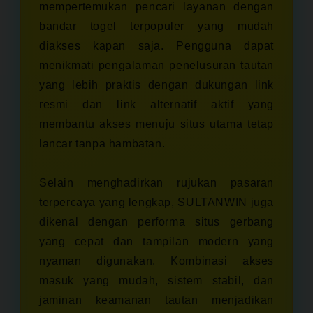
mempertemukan pencari layanan dengan
bandar togel terpopuler yang mudah
diakses kapan saja. Pengguna dapat
menikmati pengalaman penelusuran tautan
yang lebih praktis dengan dukungan link
resmi dan link alternatif aktif yang
membantu akses menuju situs utama tetap
lancar tanpa hambatan.
Selain menghadirkan rujukan pasaran
terpercaya yang lengkap, SULTANWIN juga
dikenal dengan performa situs gerbang
yang cepat dan tampilan modern yang
nyaman digunakan. Kombinasi akses
masuk yang mudah, sistem stabil, dan
jaminan keamanan tautan menjadikan