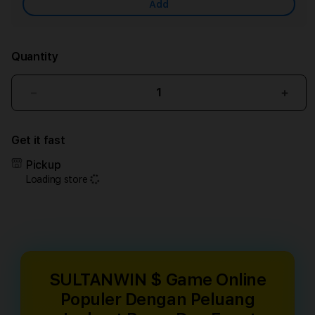
Add
Quantity
Decrease
Incr
quantity
quant
for
for
Get it fast
SULTANWIN
SUL
$
$
Pickup
Game
Gam
Loading store
Online
Onlin
Populer
Popu
Dengan
Deng
Peluang
Pelu
Jackpot
Jack
Besar
Besa
Dan
Dan
SULTANWIN $ Game Online
Event
Even
Populer Dengan Peluang
Harian
Hari