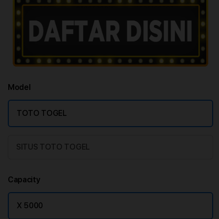
Model
TOTO TOGEL
SITUS TOTO TOGEL
Capacity
X 5000