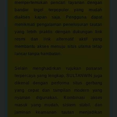
mempertemukan pencari layanan dengan
bandar togel terpopuler yang mudah
diakses kapan saja. Pengguna dapat
menikmati pengalaman penelusuran tautan
yang lebih praktis dengan dukungan link
resmi dan link alternatif aktif yang
membantu akses menuju situs utama tetap
lancar tanpa hambatan.
Selain menghadirkan rujukan pasaran
terpercaya yang lengkap, SULTANWIN juga
dikenal dengan performa situs gerbang
yang cepat dan tampilan modern yang
nyaman digunakan. Kombinasi akses
masuk yang mudah, sistem stabil, dan
jaminan keamanan tautan menjadikan