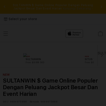
rkan
SULTANWIN $ Game Online Populer Dengan Peluang
SU
ses
Jackpot Besar Dan Event Harian
Kunjungi Sekarang !
ter
Select your store
Cart
NEW
NEW
SULTANWIN
SITUS TOTO
From $8.008 SGD
From $807.77 SGD
NEW
SULTANWIN $ Game Online Populer
Dengan Peluang Jackpot Besar Dan
Event Harian
SKU:
9484875888
Barcode:
9484875888