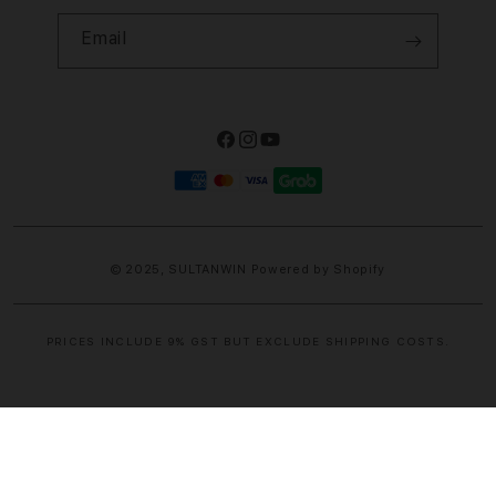
Email
Facebook
Instagram
YouTube
Payment
methods
© 2025,
SULTANWIN
Powered by Shopify
PRICES INCLUDE 9% GST BUT EXCLUDE SHIPPING COSTS.
S
i
n
g
l