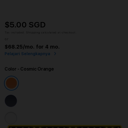
$5.00 SGD
Tax included.
Shipping
calculated at checkout.
or
$68.25
/mo. for 4 mo.
Pelajari Selengkapnya
Color
- Cosmic Orange