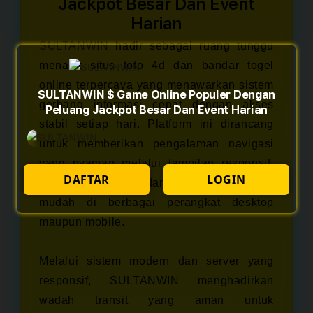
Jackpot Besar Dan Event
Harian
SULTANWIN
hadir sebagai ruang tunggu
menarik situs toto 4d dan bandar togel
online terpercaya yang menawarkan sistem
SULTANWIN $ Game Online Populer Dengan
gerbang informasi cepat dengan akses
Peluang Jackpot Besar Dan Event Harian
stabil setiap hari. Platform ini dirancang
untuk memberikan pengalaman navigasi
yang nyaman melalui tampilan responsif,
DAFTAR
LOGIN
halaman ringan, dan dukungan akses
mudah di berbagai perangkat desktop
maupun mobile.
Melalui sistem modern dan server yang
responsif, SULTANWIN menghadirkan
wadah transit yang aman untuk