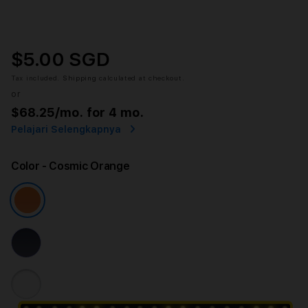
$5.00 SGD
Tax included.
Shipping
calculated at checkout.
or
$68.25
/mo. for 4 mo.
Pelajari Selengkapnya
Color
- Cosmic Orange