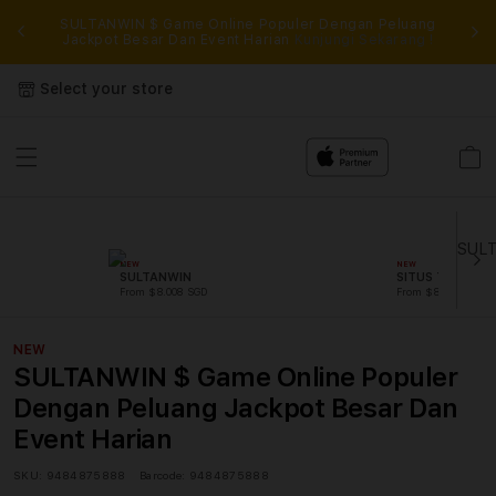
rkan
SULTANWIN $ Game Online Populer Dengan Peluang
SU
ses
Jackpot Besar Dan Event Harian
Kunjungi Sekarang !
ter
Select your store
Cart
NEW
NEW
SULTANWIN
SITUS TOTO
From $8.008 SGD
From $807.77 SGD
NEW
SULTANWIN $ Game Online Populer
Dengan Peluang Jackpot Besar Dan
Event Harian
SKU:
9484875888
Barcode:
9484875888