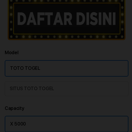
Model
TOTO TOGEL
SITUS TOTO TOGEL
Capacity
X 5000