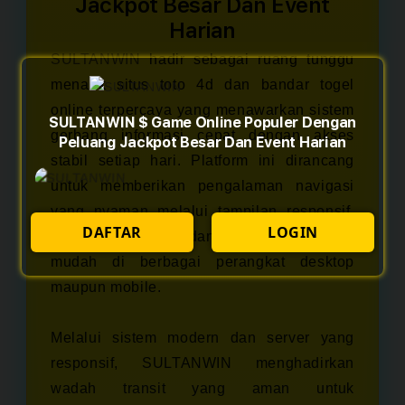
Jackpot Besar Dan Event
Harian
SULTANWIN
hadir sebagai ruang tunggu
menarik situs toto 4d dan bandar togel
online terpercaya yang menawarkan sistem
SULTANWIN $ Game Online Populer Dengan
gerbang informasi cepat dengan akses
Peluang Jackpot Besar Dan Event Harian
stabil setiap hari. Platform ini dirancang
untuk memberikan pengalaman navigasi
yang nyaman melalui tampilan responsif,
DAFTAR
LOGIN
halaman ringan, dan dukungan akses
mudah di berbagai perangkat desktop
maupun mobile.
Melalui sistem modern dan server yang
responsif, SULTANWIN menghadirkan
wadah transit yang aman untuk