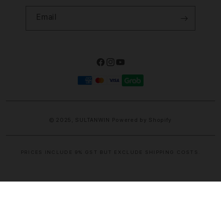
Email
Facebook
Instagram
YouTube
Payment
methods
© 2025,
SULTANWIN
Powered by Shopify
PRICES INCLUDE 9% GST BUT EXCLUDE SHIPPING COSTS.
S
i
n
g
l