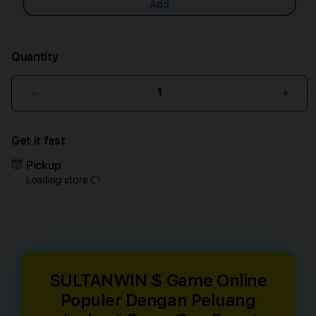
Add
Quantity
Decrease
Incr
quantity
quant
for
for
Get it fast
SULTANWIN
SUL
$
$
Pickup
Game
Gam
Loading store
Online
Onlin
Populer
Popu
Dengan
Deng
Peluang
Pelu
Jackpot
Jack
Besar
Besa
Dan
Dan
SULTANWIN $ Game Online
Event
Even
Populer Dengan Peluang
Harian
Hari