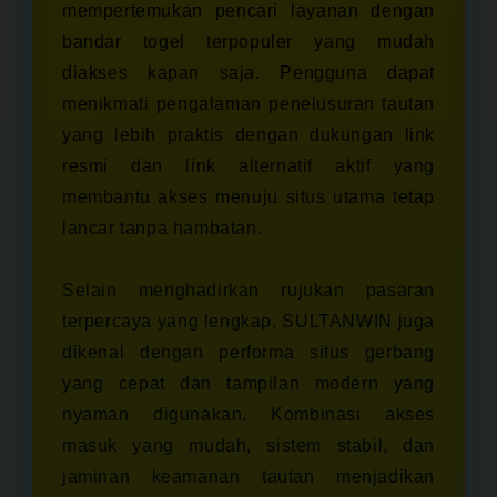
mempertemukan pencari layanan dengan
bandar togel terpopuler yang mudah
diakses kapan saja. Pengguna dapat
menikmati pengalaman penelusuran tautan
yang lebih praktis dengan dukungan link
resmi dan link alternatif aktif yang
membantu akses menuju situs utama tetap
lancar tanpa hambatan.
Selain menghadirkan rujukan pasaran
terpercaya yang lengkap, SULTANWIN juga
dikenal dengan performa situs gerbang
yang cepat dan tampilan modern yang
nyaman digunakan. Kombinasi akses
masuk yang mudah, sistem stabil, dan
jaminan keamanan tautan menjadikan