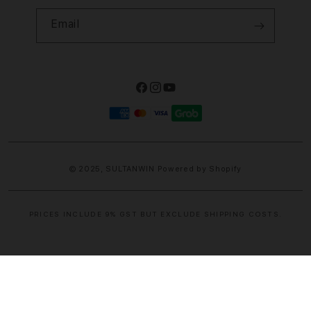
Email
Facebook
Instagram
YouTube
Payment
methods
© 2025,
SULTANWIN
Powered by Shopify
PRICES INCLUDE 9% GST BUT EXCLUDE SHIPPING COSTS.
S
i
n
g
l