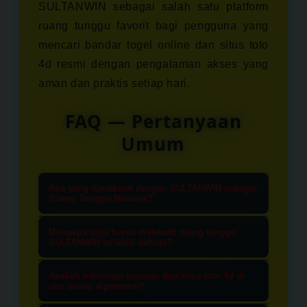
SULTANWIN sebagai salah satu platform
ruang tunggu favorit bagi pengguna yang
mencari bandar togel online dan situs toto
4d resmi dengan pengalaman akses yang
aman dan praktis setiap hari.
FAQ — Pertanyaan
Umum
Apa yang dimaksud dengan SULTANWIN sebagai
Ruang Tunggu Menarik?
SULTANWIN adalah sebuah platform
Mengapa saya harus melewati ruang tunggu
perantara atau halaman gerbang
SULTANWIN terlebih dahulu?
resmi yang dirancang secara
Ruang tunggu SULTANWIN berfungsi
Apakah informasi pasaran dan situs toto 4d di
menarik untuk menyambut para
sebagai filter keamanan untuk
sini selalu diperbarui?
pengguna. Di sini, Anda bisa