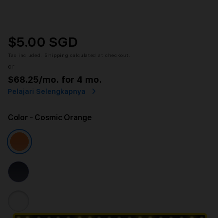
$5.00 SGD
Tax included.
Shipping
calculated at checkout.
or
$68.25
/mo. for 4 mo.
Pelajari Selengkapnya
Color
- Cosmic Orange