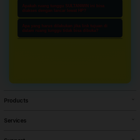
memastiakan Anda mendapatkan
Ya, tentu saja. Di dalam ruang
mengamankan informasi, memeriksa
Apakah ruang tunggu SULTANWIN ini bisa
link akses yang asli dan terbebas dari
tunggu menarik ini, semua data
diakses dengan lancar lewat HP?
pembaruan sistem, dan
risiko pemblokiran internet (nawala)
mengenai link alternatif resmi,
Sangat bisa. SULTANWIN
mendapatkan akses langsung yang
maupun situs tiruan (phishing). Ini
Apa yang harus dilakukan jika link tujuan di
kestabilan server, dan rujukan
dioptimalkan dengan sistem yang
dalam ruang tunggu tidak bisa dibuka?
aman sebelum menuju ke situs toto
adalah jalur transit paling aman
bandar togel online terpercaya
ringan dan responsif. Baik Anda
4d utama.
Jika Anda menemui kendala, Anda
untuk menuju bandar togel online
diperbarui secara berkala setiap hari
menggunakan smartphone
tidak perlu panik. Cukup muat ulang
pilihan Anda.
demi kenyamanan para pengunjung.
(Android/iOS), tablet, maupun
(refresh) halaman ruang tunggu
desktop, Anda dapat mengakses
SULTANWIN ini. Sistem kami akan
ruang tunggu ini dengan cepat tanpa
secara otomatis menyediakan opsi
hambatan atau loading yang lama.
link alternatif cadangan yang aktif
dan siap digunakan langsung.
Products
Services
SULTANWIN
TOTO 4D