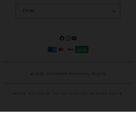
Email
Facebook
Instagram
YouTube
Payment
methods
© 2025,
SULTANWIN
Powered by Shopify
PRICES INCLUDE 9% GST BUT EXCLUDE SHIPPING COSTS.
S
i
n
g
l