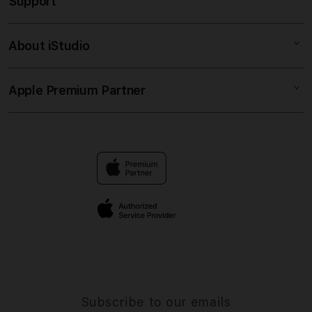
Support
AppleCare+
SITUS TOTO
Corporate
SITUS TOGEL
About iStudio
My Account
TOTO TOGEL
TOGEL ONLINE
Collection & Delivery
Elush Service Provider
TOTO TOGEL ONLINE
Apple Premium Partner
About Us
Returns & Exchanges
Financing Options
SITUS TOGEL ONLINE
Find an iStudio near you
Contact Us
Trade-in
BANDAR TOGEL ONLINE
Why Shop at iStudio
FAQ
Traveller’s Reservation
Elush Corporate Website
Privacy Policy
Site Terms of Use
Subscribe to our emails