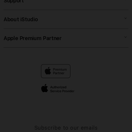
Support
AppleCare+
SITUS TOTO
Corporate
SITUS TOGEL
About iStudio
My Account
TOTO TOGEL
TOGEL ONLINE
Collection & Delivery
Elush Service Provider
TOTO TOGEL ONLINE
Apple Premium Partner
About Us
Returns & Exchanges
Financing Options
SITUS TOGEL ONLINE
Find an iStudio near you
Contact Us
Trade-in
BANDAR TOGEL ONLINE
Why Shop at iStudio
FAQ
Traveller’s Reservation
Elush Corporate Website
Privacy Policy
Site Terms of Use
Subscribe to our emails