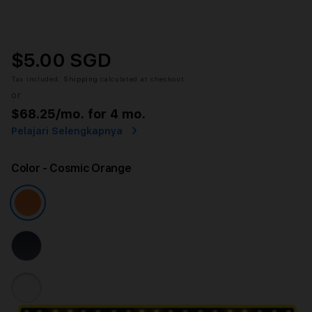
$5.00 SGD
Tax included.
Shipping
calculated at checkout.
or
$68.25
/mo. for 4 mo.
Pelajari Selengkapnya
Color
- Cosmic Orange