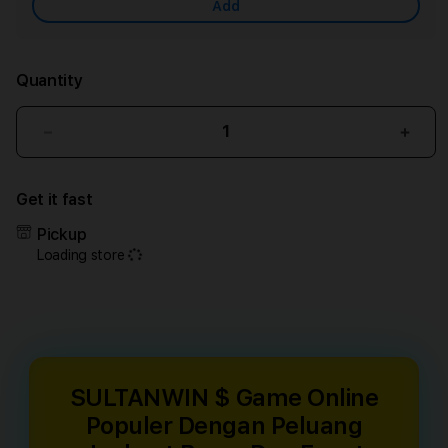
Add
Quantity
Decrease
Incr
quantity
quant
for
for
Get it fast
SULTANWIN
SUL
$
$
Pickup
Game
Gam
Loading store
Online
Onlin
Populer
Popu
Dengan
Deng
Peluang
Pelu
Jackpot
Jack
Besar
Besa
Dan
Dan
SULTANWIN $ Game Online
Event
Even
Populer Dengan Peluang
Harian
Hari