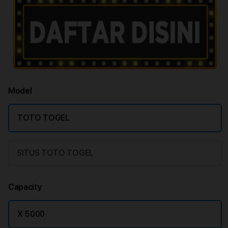
Model
TOTO TOGEL
SITUS TOTO TOGEL
Capacity
X 5000