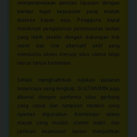
mempertemukan pencari layanan dengan
bandar togel terpopuler yang mudah
diakses kapan saja. Pengguna dapat
menikmati pengalaman penelusuran tautan
yang lebih praktis dengan dukungan link
resmi dan link alternatif aktif yang
membantu akses menuju situs utama tetap
lancar tanpa hambatan.
Selain menghadirkan rujukan pasaran
terpercaya yang lengkap, SULTANWIN juga
dikenal dengan performa situs gerbang
yang cepat dan tampilan modern yang
nyaman digunakan. Kombinasi akses
masuk yang mudah, sistem stabil, dan
jaminan keamanan tautan menjadikan