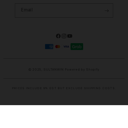
Email
Facebook
Instagram
YouTube
Payment
methods
© 2025,
SULTANWIN
Powered by Shopify
PRICES INCLUDE 9% GST BUT EXCLUDE SHIPPING COSTS.
S
i
n
g
l