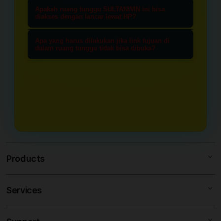
memastiakan Anda mendapatkan
Ya, tentu saja. Di dalam ruang
mengamankan informasi, memeriksa
Apakah ruang tunggu SULTANWIN ini bisa
link akses yang asli dan terbebas dari
tunggu menarik ini, semua data
diakses dengan lancar lewat HP?
pembaruan sistem, dan
risiko pemblokiran internet (nawala)
mengenai link alternatif resmi,
Sangat bisa. SULTANWIN
mendapatkan akses langsung yang
maupun situs tiruan (phishing). Ini
Apa yang harus dilakukan jika link tujuan di
kestabilan server, dan rujukan
dioptimalkan dengan sistem yang
dalam ruang tunggu tidak bisa dibuka?
aman sebelum menuju ke situs toto
adalah jalur transit paling aman
bandar togel online terpercaya
ringan dan responsif. Baik Anda
4d utama.
Jika Anda menemui kendala, Anda
untuk menuju bandar togel online
diperbarui secara berkala setiap hari
menggunakan smartphone
tidak perlu panik. Cukup muat ulang
pilihan Anda.
demi kenyamanan para pengunjung.
(Android/iOS), tablet, maupun
(refresh) halaman ruang tunggu
desktop, Anda dapat mengakses
SULTANWIN ini. Sistem kami akan
ruang tunggu ini dengan cepat tanpa
secara otomatis menyediakan opsi
hambatan atau loading yang lama.
link alternatif cadangan yang aktif
dan siap digunakan langsung.
Products
Services
SULTANWIN
TOTO 4D