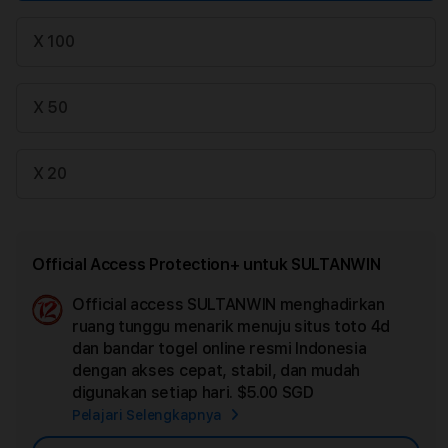
X 100
X 50
X 20
Official Access Protection+ untuk SULTANWIN
Official access SULTANWIN menghadirkan
Ad
ruang tunggu menarik menuju situs toto 4d
App
dan bandar togel online resmi Indonesia
Car
dengan akses cepat, stabil, dan mudah
digunakan setiap hari.
$5.00 SGD
Pelajari Selengkapnya