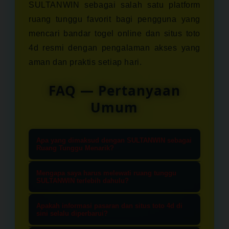
SULTANWIN sebagai salah satu platform
ruang tunggu favorit bagi pengguna yang
mencari bandar togel online dan situs toto
4d resmi dengan pengalaman akses yang
aman dan praktis setiap hari.
FAQ — Pertanyaan
Umum
Apa yang dimaksud dengan SULTANWIN sebagai
Ruang Tunggu Menarik?
SULTANWIN adalah sebuah platform
Mengapa saya harus melewati ruang tunggu
perantara atau halaman gerbang
SULTANWIN terlebih dahulu?
resmi yang dirancang secara
Ruang tunggu SULTANWIN berfungsi
Apakah informasi pasaran dan situs toto 4d di
menarik untuk menyambut para
sebagai filter keamanan untuk
sini selalu diperbarui?
pengguna. Di sini, Anda bisa