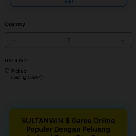
Add
Quantity
Decrease
Incr
quantity
quant
for
for
Get it fast
SULTANWIN
SUL
$
$
Pickup
Game
Gam
Loading store
Online
Onlin
Populer
Popu
Dengan
Deng
Peluang
Pelu
Jackpot
Jack
Besar
Besa
Dan
Dan
SULTANWIN $ Game Online
Event
Even
Populer Dengan Peluang
Harian
Hari