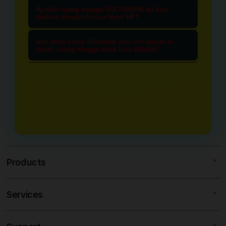
memastiakan Anda mendapatkan
Ya, tentu saja. Di dalam ruang
mengamankan informasi, memeriksa
Apakah ruang tunggu SULTANWIN ini bisa
link akses yang asli dan terbebas dari
tunggu menarik ini, semua data
diakses dengan lancar lewat HP?
pembaruan sistem, dan
risiko pemblokiran internet (nawala)
mengenai link alternatif resmi,
Sangat bisa. SULTANWIN
mendapatkan akses langsung yang
maupun situs tiruan (phishing). Ini
Apa yang harus dilakukan jika link tujuan di
kestabilan server, dan rujukan
dioptimalkan dengan sistem yang
dalam ruang tunggu tidak bisa dibuka?
aman sebelum menuju ke situs toto
adalah jalur transit paling aman
bandar togel online terpercaya
ringan dan responsif. Baik Anda
4d utama.
Jika Anda menemui kendala, Anda
untuk menuju bandar togel online
diperbarui secara berkala setiap hari
menggunakan smartphone
tidak perlu panik. Cukup muat ulang
pilihan Anda.
demi kenyamanan para pengunjung.
(Android/iOS), tablet, maupun
(refresh) halaman ruang tunggu
desktop, Anda dapat mengakses
SULTANWIN ini. Sistem kami akan
ruang tunggu ini dengan cepat tanpa
secara otomatis menyediakan opsi
hambatan atau loading yang lama.
link alternatif cadangan yang aktif
dan siap digunakan langsung.
Products
Services
SULTANWIN
TOTO 4D