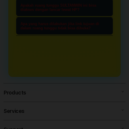
memastiakan Anda mendapatkan
Ya, tentu saja. Di dalam ruang
mengamankan informasi, memeriksa
Apakah ruang tunggu SULTANWIN ini bisa
link akses yang asli dan terbebas dari
tunggu menarik ini, semua data
diakses dengan lancar lewat HP?
pembaruan sistem, dan
risiko pemblokiran internet (nawala)
mengenai link alternatif resmi,
Sangat bisa. SULTANWIN
mendapatkan akses langsung yang
maupun situs tiruan (phishing). Ini
Apa yang harus dilakukan jika link tujuan di
kestabilan server, dan rujukan
dioptimalkan dengan sistem yang
dalam ruang tunggu tidak bisa dibuka?
aman sebelum menuju ke situs toto
adalah jalur transit paling aman
bandar togel online terpercaya
ringan dan responsif. Baik Anda
4d utama.
Jika Anda menemui kendala, Anda
untuk menuju bandar togel online
diperbarui secara berkala setiap hari
menggunakan smartphone
tidak perlu panik. Cukup muat ulang
pilihan Anda.
demi kenyamanan para pengunjung.
(Android/iOS), tablet, maupun
(refresh) halaman ruang tunggu
desktop, Anda dapat mengakses
SULTANWIN ini. Sistem kami akan
ruang tunggu ini dengan cepat tanpa
secara otomatis menyediakan opsi
hambatan atau loading yang lama.
link alternatif cadangan yang aktif
dan siap digunakan langsung.
Products
Services
SULTANWIN
TOTO 4D