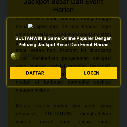
Jackpot Besar Dan Event
Harian
SULTANWIN
hadir sebagai ruang tunggu
menarik situs toto 4d dan bandar togel
online terpercaya yang menawarkan sistem
SULTANWIN $ Game Online Populer Dengan
gerbang informasi cepat dengan akses
Peluang Jackpot Besar Dan Event Harian
stabil setiap hari. Platform ini dirancang
untuk memberikan pengalaman navigasi
yang nyaman melalui tampilan responsif,
DAFTAR
LOGIN
halaman ringan, dan dukungan akses
mudah di berbagai perangkat desktop
maupun mobile.
Melalui sistem modern dan server yang
responsif, SULTANWIN menghadirkan
wadah transit yang aman untuk