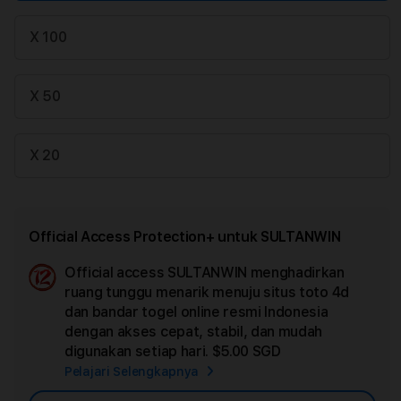
X 100
X 50
X 20
Official Access Protection+ untuk SULTANWIN
Official access SULTANWIN menghadirkan
Ad
ruang tunggu menarik menuju situs toto 4d
App
dan bandar togel online resmi Indonesia
Car
dengan akses cepat, stabil, dan mudah
digunakan setiap hari.
$5.00 SGD
Pelajari Selengkapnya