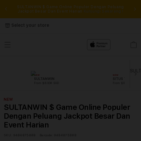
rkan
SULTANWIN $ Game Online Populer Dengan Peluang
SU
ses
Jackpot Besar Dan Event Harian
Kunjungi Sekarang !
ter
Select your store
Cart
NEW
NEW
SULTANWIN
SITUS TOTO
From $8.008 SGD
From $807.77 SGD
NEW
SULTANWIN $ Game Online Populer
Dengan Peluang Jackpot Besar Dan
Event Harian
SKU:
9484875888
Barcode:
9484875888