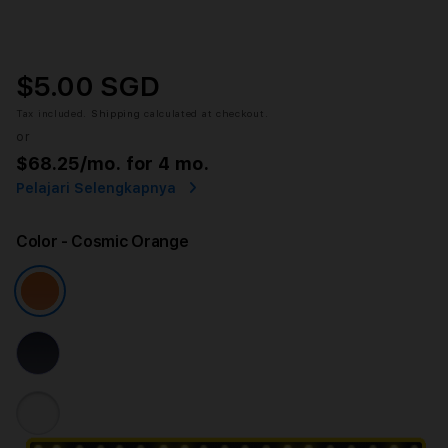
$5.00 SGD
Tax included.
Shipping
calculated at checkout.
or
$68.25
/mo. for 4 mo.
Pelajari Selengkapnya
Color
- Cosmic Orange