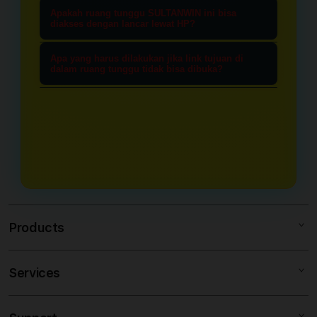
memastiakan Anda mendapatkan
Ya, tentu saja. Di dalam ruang
mengamankan informasi, memeriksa
Apakah ruang tunggu SULTANWIN ini bisa
link akses yang asli dan terbebas dari
tunggu menarik ini, semua data
diakses dengan lancar lewat HP?
pembaruan sistem, dan
risiko pemblokiran internet (nawala)
mengenai link alternatif resmi,
Sangat bisa. SULTANWIN
mendapatkan akses langsung yang
maupun situs tiruan (phishing). Ini
Apa yang harus dilakukan jika link tujuan di
kestabilan server, dan rujukan
dioptimalkan dengan sistem yang
dalam ruang tunggu tidak bisa dibuka?
aman sebelum menuju ke situs toto
adalah jalur transit paling aman
bandar togel online terpercaya
ringan dan responsif. Baik Anda
4d utama.
Jika Anda menemui kendala, Anda
untuk menuju bandar togel online
diperbarui secara berkala setiap hari
menggunakan smartphone
tidak perlu panik. Cukup muat ulang
pilihan Anda.
demi kenyamanan para pengunjung.
(Android/iOS), tablet, maupun
(refresh) halaman ruang tunggu
desktop, Anda dapat mengakses
SULTANWIN ini. Sistem kami akan
ruang tunggu ini dengan cepat tanpa
secara otomatis menyediakan opsi
hambatan atau loading yang lama.
link alternatif cadangan yang aktif
dan siap digunakan langsung.
Products
Services
SULTANWIN
TOTO 4D