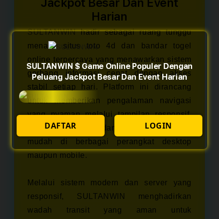
Jackpot Besar Dan Event
Harian
SULTANWIN
hadir sebagai ruang tunggu
menarik situs toto 4d dan bandar togel
online terpercaya yang menawarkan sistem
SULTANWIN $ Game Online Populer Dengan
gerbang informasi cepat dengan akses
Peluang Jackpot Besar Dan Event Harian
stabil setiap hari. Platform ini dirancang
untuk memberikan pengalaman navigasi
yang nyaman melalui tampilan responsif,
DAFTAR
LOGIN
halaman ringan, dan dukungan akses
mudah di berbagai perangkat desktop
maupun mobile.
Melalui sistem modern dan server yang
responsif, SULTANWIN menghadirkan
wadah transit yang aman untuk