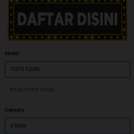
Model
TOTO TOGEL
SITUS TOTO TOGEL
Capacity
X 5000