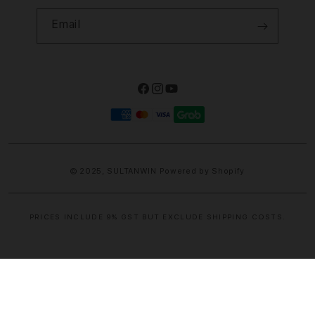
Email
Facebook
Instagram
YouTube
Payment
methods
© 2025,
SULTANWIN
Powered by Shopify
PRICES INCLUDE 9% GST BUT EXCLUDE SHIPPING COSTS.
S
i
n
g
l