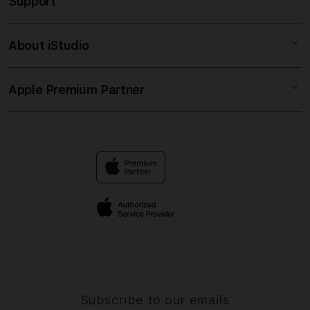
Support
AppleCare+
SITUS TOTO
Corporate
SITUS TOGEL
About iStudio
My Account
TOTO TOGEL
TOGEL ONLINE
Collection & Delivery
Elush Service Provider
TOTO TOGEL ONLINE
Apple Premium Partner
About Us
Returns & Exchanges
Financing Options
SITUS TOGEL ONLINE
Find an iStudio near you
Contact Us
Trade-in
BANDAR TOGEL ONLINE
Why Shop at iStudio
FAQ
Traveller’s Reservation
Elush Corporate Website
Privacy Policy
Site Terms of Use
Subscribe to our emails