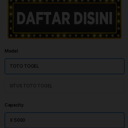
Model
TOTO TOGEL
SITUS TOTO TOGEL
Capacity
X 5000