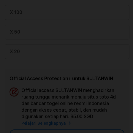
X 100
X 50
X 20
Official Access Protection+ untuk SULTANWIN
Official access SULTANWIN menghadirkan
Ad
ruang tunggu menarik menuju situs toto 4d
App
dan bandar togel online resmi Indonesia
Car
dengan akses cepat, stabil, dan mudah
digunakan setiap hari.
$5.00 SGD
Pelajari Selengkapnya