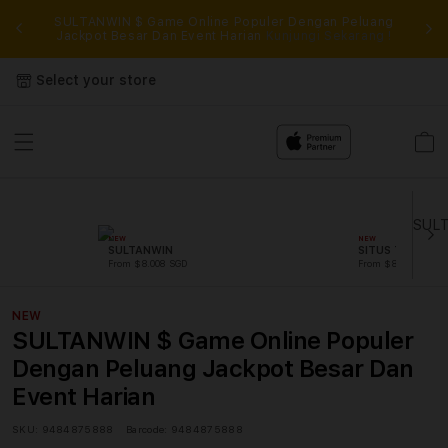
rkan
SULTANWIN $ Game Online Populer Dengan Peluang
SU
ses
Jackpot Besar Dan Event Harian
Kunjungi Sekarang !
ter
Select your store
Cart
NEW
NEW
SULTANWIN
SITUS TOTO
From $8.008 SGD
From $807.77 SGD
NEW
SULTANWIN $ Game Online Populer
Dengan Peluang Jackpot Besar Dan
Event Harian
SKU:
9484875888
Barcode:
9484875888