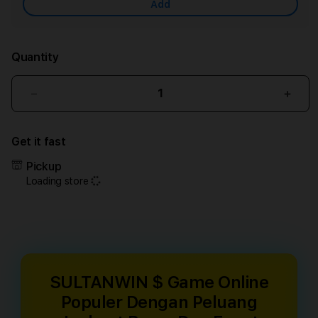
Add
Quantity
Decrease
Incr
quantity
quant
for
for
Get it fast
SULTANWIN
SUL
$
$
Pickup
Game
Gam
Loading store
Online
Onlin
Populer
Popu
Dengan
Deng
Peluang
Pelu
Jackpot
Jack
Besar
Besa
Dan
Dan
SULTANWIN $ Game Online
Event
Even
Populer Dengan Peluang
Harian
Hari