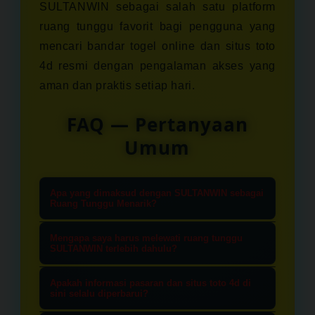
SULTANWIN sebagai salah satu platform
ruang tunggu favorit bagi pengguna yang
mencari bandar togel online dan situs toto
4d resmi dengan pengalaman akses yang
aman dan praktis setiap hari.
FAQ — Pertanyaan
Umum
Apa yang dimaksud dengan SULTANWIN sebagai
Ruang Tunggu Menarik?
SULTANWIN adalah sebuah platform
Mengapa saya harus melewati ruang tunggu
perantara atau halaman gerbang
SULTANWIN terlebih dahulu?
resmi yang dirancang secara
Ruang tunggu SULTANWIN berfungsi
Apakah informasi pasaran dan situs toto 4d di
menarik untuk menyambut para
sebagai filter keamanan untuk
sini selalu diperbarui?
pengguna. Di sini, Anda bisa