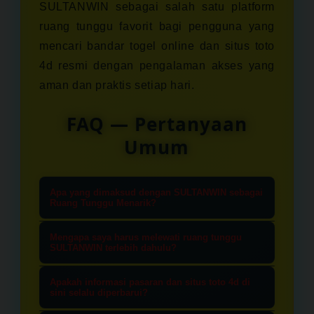
SULTANWIN sebagai salah satu platform
ruang tunggu favorit bagi pengguna yang
mencari bandar togel online dan situs toto
4d resmi dengan pengalaman akses yang
aman dan praktis setiap hari.
FAQ — Pertanyaan
Umum
Apa yang dimaksud dengan SULTANWIN sebagai
Ruang Tunggu Menarik?
SULTANWIN adalah sebuah platform
Mengapa saya harus melewati ruang tunggu
perantara atau halaman gerbang
SULTANWIN terlebih dahulu?
resmi yang dirancang secara
Ruang tunggu SULTANWIN berfungsi
Apakah informasi pasaran dan situs toto 4d di
menarik untuk menyambut para
sebagai filter keamanan untuk
sini selalu diperbarui?
pengguna. Di sini, Anda bisa