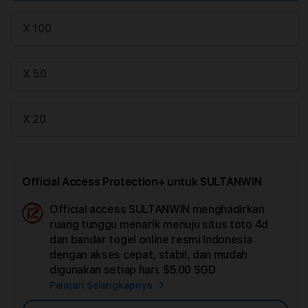
X 100
X 50
X 20
Official Access Protection+ untuk SULTANWIN
Official access SULTANWIN menghadirkan
Ad
ruang tunggu menarik menuju situs toto 4d
App
dan bandar togel online resmi Indonesia
Car
dengan akses cepat, stabil, dan mudah
digunakan setiap hari.
$5.00 SGD
Pelajari Selengkapnya