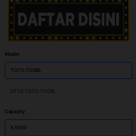
Model
TOTO TOGEL
SITUS TOTO TOGEL
Capacity
X 5000