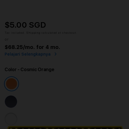
$5.00 SGD
Tax included.
Shipping
calculated at checkout.
or
$68.25
/mo. for 4 mo.
Pelajari Selengkapnya
Color
- Cosmic Orange