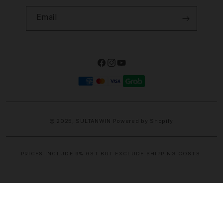
Email
Facebook
Instagram
YouTube
Payment
methods
© 2025,
SULTANWIN
Powered by Shopify
PRICES INCLUDE 9% GST BUT EXCLUDE SHIPPING COSTS.
S
i
n
g
l