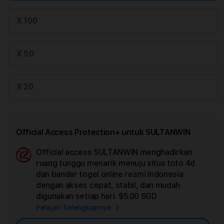
X 100
X 50
X 20
Official Access Protection+ untuk SULTANWIN
Official access SULTANWIN menghadirkan
Ad
ruang tunggu menarik menuju situs toto 4d
App
dan bandar togel online resmi Indonesia
Car
dengan akses cepat, stabil, dan mudah
digunakan setiap hari.
$5.00 SGD
Pelajari Selengkapnya