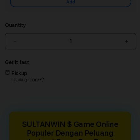
Add
Quantity
Decrease
Incr
quantity
quant
for
for
Get it fast
SULTANWIN
SUL
$
$
Pickup
Game
Gam
Loading store
Online
Onlin
Populer
Popu
Dengan
Deng
Peluang
Pelu
Jackpot
Jack
Besar
Besa
Dan
Dan
SULTANWIN $ Game Online
Event
Even
Populer Dengan Peluang
Harian
Hari