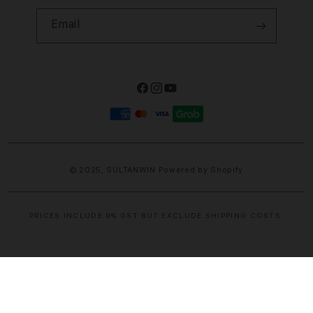
Email
Facebook
Instagram
YouTube
Payment
methods
© 2025,
SULTANWIN
Powered by Shopify
PRICES INCLUDE 9% GST BUT EXCLUDE SHIPPING COSTS.
S
i
n
g
l