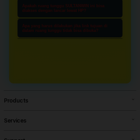
memastiakan Anda mendapatkan
Ya, tentu saja. Di dalam ruang
mengamankan informasi, memeriksa
Apakah ruang tunggu SULTANWIN ini bisa
link akses yang asli dan terbebas dari
tunggu menarik ini, semua data
diakses dengan lancar lewat HP?
pembaruan sistem, dan
risiko pemblokiran internet (nawala)
mengenai link alternatif resmi,
Sangat bisa. SULTANWIN
mendapatkan akses langsung yang
maupun situs tiruan (phishing). Ini
Apa yang harus dilakukan jika link tujuan di
kestabilan server, dan rujukan
dioptimalkan dengan sistem yang
dalam ruang tunggu tidak bisa dibuka?
aman sebelum menuju ke situs toto
adalah jalur transit paling aman
bandar togel online terpercaya
ringan dan responsif. Baik Anda
4d utama.
Jika Anda menemui kendala, Anda
untuk menuju bandar togel online
diperbarui secara berkala setiap hari
menggunakan smartphone
tidak perlu panik. Cukup muat ulang
pilihan Anda.
demi kenyamanan para pengunjung.
(Android/iOS), tablet, maupun
(refresh) halaman ruang tunggu
desktop, Anda dapat mengakses
SULTANWIN ini. Sistem kami akan
ruang tunggu ini dengan cepat tanpa
secara otomatis menyediakan opsi
hambatan atau loading yang lama.
link alternatif cadangan yang aktif
dan siap digunakan langsung.
Products
Services
SULTANWIN
TOTO 4D