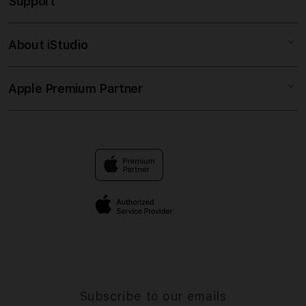
Support
AppleCare+
SITUS TOTO
Corporate
SITUS TOGEL
About iStudio
My Account
TOTO TOGEL
TOGEL ONLINE
Collection & Delivery
Elush Service Provider
TOTO TOGEL ONLINE
Apple Premium Partner
About Us
Returns & Exchanges
Financing Options
SITUS TOGEL ONLINE
Find an iStudio near you
Contact Us
Trade-in
BANDAR TOGEL ONLINE
Why Shop at iStudio
FAQ
Traveller’s Reservation
Elush Corporate Website
Privacy Policy
Site Terms of Use
Subscribe to our emails