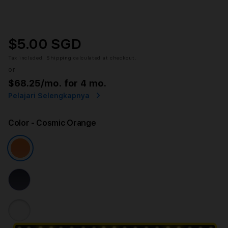
$5.00 SGD
Tax included.
Shipping
calculated at checkout.
or
$68.25
/mo. for 4 mo.
Pelajari Selengkapnya
Color
- Cosmic Orange