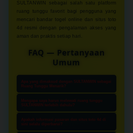
SULTANWIN sebagai salah satu platform
ruang tunggu favorit bagi pengguna yang
mencari bandar togel online dan situs toto
4d resmi dengan pengalaman akses yang
aman dan praktis setiap hari.
FAQ — Pertanyaan
Umum
Apa yang dimaksud dengan SULTANWIN sebagai
Ruang Tunggu Menarik?
SULTANWIN adalah sebuah platform
Mengapa saya harus melewati ruang tunggu
perantara atau halaman gerbang
SULTANWIN terlebih dahulu?
resmi yang dirancang secara
Ruang tunggu SULTANWIN berfungsi
Apakah informasi pasaran dan situs toto 4d di
menarik untuk menyambut para
sebagai filter keamanan untuk
sini selalu diperbarui?
pengguna. Di sini, Anda bisa