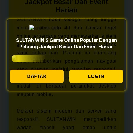
Jackpot Besar Dan Event
Harian
SULTANWIN
hadir sebagai ruang tunggu
menarik situs toto 4d dan bandar togel
online terpercaya yang menawarkan sistem
SULTANWIN $ Game Online Populer Dengan
gerbang informasi cepat dengan akses
Peluang Jackpot Besar Dan Event Harian
stabil setiap hari. Platform ini dirancang
untuk memberikan pengalaman navigasi
yang nyaman melalui tampilan responsif,
DAFTAR
LOGIN
halaman ringan, dan dukungan akses
mudah di berbagai perangkat desktop
maupun mobile.
Melalui sistem modern dan server yang
responsif, SULTANWIN menghadirkan
wadah transit yang aman untuk