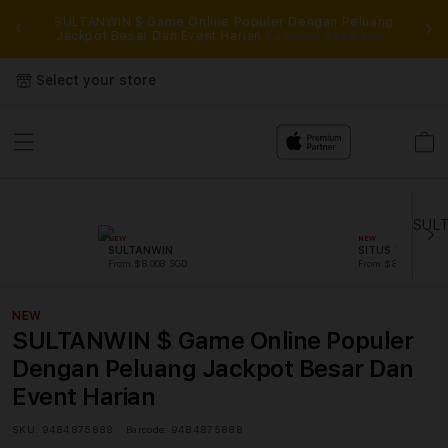
rkan
SULTANWIN $ Game Online Populer Dengan Peluang
SU
ses
Jackpot Besar Dan Event Harian
Kunjungi Sekarang !
ter
Select your store
Cart
NEW
NEW
SULTANWIN
SITUS TOTO
From $8.008 SGD
From $807.77 SGD
NEW
SULTANWIN $ Game Online Populer
Dengan Peluang Jackpot Besar Dan
Event Harian
SKU:
9484875888
Barcode:
9484875888