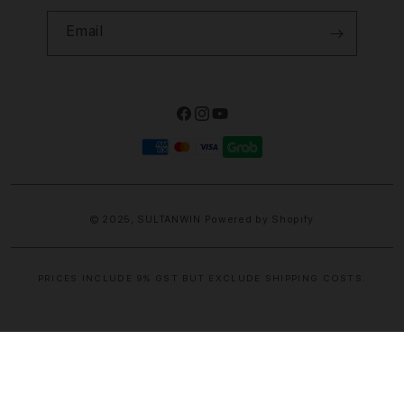
Email
Facebook
Instagram
YouTube
Payment
methods
© 2025,
SULTANWIN
Powered by Shopify
PRICES INCLUDE 9% GST BUT EXCLUDE SHIPPING COSTS.
S
i
n
g
l