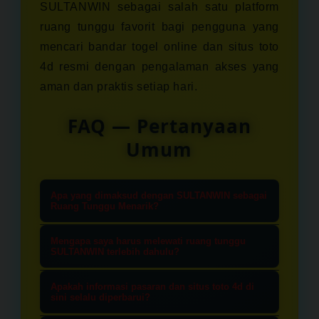
SULTANWIN sebagai salah satu platform
ruang tunggu favorit bagi pengguna yang
mencari bandar togel online dan situs toto
4d resmi dengan pengalaman akses yang
aman dan praktis setiap hari.
FAQ — Pertanyaan
Umum
Apa yang dimaksud dengan SULTANWIN sebagai
Ruang Tunggu Menarik?
SULTANWIN adalah sebuah platform
Mengapa saya harus melewati ruang tunggu
perantara atau halaman gerbang
SULTANWIN terlebih dahulu?
resmi yang dirancang secara
Ruang tunggu SULTANWIN berfungsi
Apakah informasi pasaran dan situs toto 4d di
menarik untuk menyambut para
sebagai filter keamanan untuk
sini selalu diperbarui?
pengguna. Di sini, Anda bisa