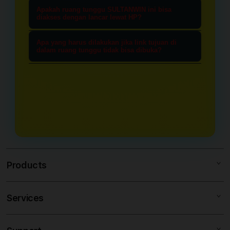
memastiakan Anda mendapatkan
Ya, tentu saja. Di dalam ruang
mengamankan informasi, memeriksa
Apakah ruang tunggu SULTANWIN ini bisa
link akses yang asli dan terbebas dari
tunggu menarik ini, semua data
diakses dengan lancar lewat HP?
pembaruan sistem, dan
risiko pemblokiran internet (nawala)
mengenai link alternatif resmi,
Sangat bisa. SULTANWIN
mendapatkan akses langsung yang
maupun situs tiruan (phishing). Ini
Apa yang harus dilakukan jika link tujuan di
kestabilan server, dan rujukan
dioptimalkan dengan sistem yang
dalam ruang tunggu tidak bisa dibuka?
aman sebelum menuju ke situs toto
adalah jalur transit paling aman
bandar togel online terpercaya
ringan dan responsif. Baik Anda
4d utama.
Jika Anda menemui kendala, Anda
untuk menuju bandar togel online
diperbarui secara berkala setiap hari
menggunakan smartphone
tidak perlu panik. Cukup muat ulang
pilihan Anda.
demi kenyamanan para pengunjung.
(Android/iOS), tablet, maupun
(refresh) halaman ruang tunggu
desktop, Anda dapat mengakses
SULTANWIN ini. Sistem kami akan
ruang tunggu ini dengan cepat tanpa
secara otomatis menyediakan opsi
hambatan atau loading yang lama.
link alternatif cadangan yang aktif
dan siap digunakan langsung.
Products
Services
SULTANWIN
TOTO 4D