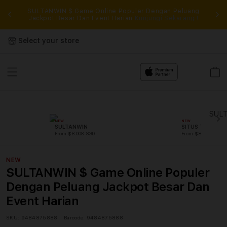
rkan
SULTANWIN $ Game Online Populer Dengan Peluang
SU
ses
Jackpot Besar Dan Event Harian
Kunjungi Sekarang !
ter
Select your store
Cart
NEW
NEW
SULTANWIN
SITUS TOTO
From $8.008 SGD
From $807.77 SGD
NEW
SULTANWIN $ Game Online Populer
Dengan Peluang Jackpot Besar Dan
Event Harian
SKU:
9484875888
Barcode:
9484875888