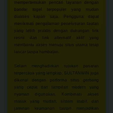
mempertemukan pencari layanan dengan
bandar togel terpopuler yang mudah
diakses kapan saja. Pengguna dapat
menikmati pengalaman penelusuran tautan
yang lebih praktis dengan dukungan link
resmi dan link alternatif aktif yang
membantu akses menuju situs utama tetap
lancar tanpa hambatan.
Selain menghadirkan rujukan pasaran
terpercaya yang lengkap, SULTANWIN juga
dikenal dengan performa situs gerbang
yang cepat dan tampilan modern yang
nyaman digunakan. Kombinasi akses
masuk yang mudah, sistem stabil, dan
jaminan keamanan tautan menjadikan