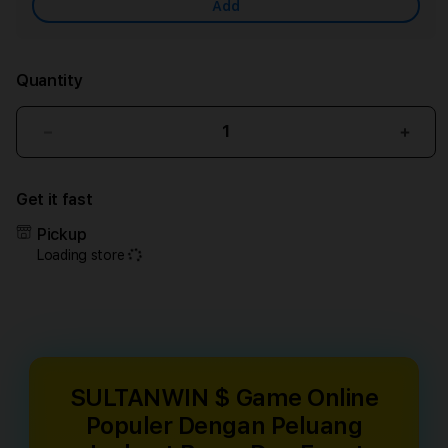
Add
Quantity
Decrease
Incr
quantity
quant
for
for
Get it fast
SULTANWIN
SUL
$
$
Pickup
Game
Gam
Loading store
Online
Onlin
Populer
Popu
Dengan
Deng
Peluang
Pelu
Jackpot
Jack
Besar
Besa
Dan
Dan
SULTANWIN $ Game Online
Event
Even
Populer Dengan Peluang
Harian
Hari