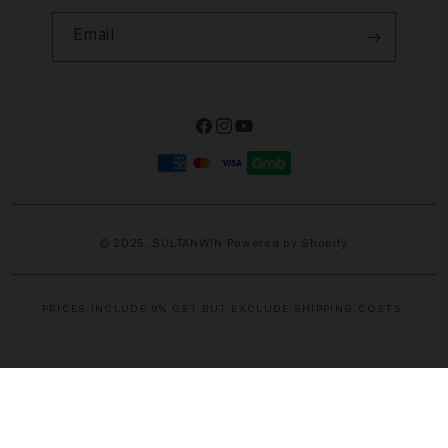
Email
Facebook
Instagram
YouTube
Payment
methods
© 2025,
SULTANWIN
Powered by Shopify
PRICES INCLUDE 9% GST BUT EXCLUDE SHIPPING COSTS.
S
i
n
g
l