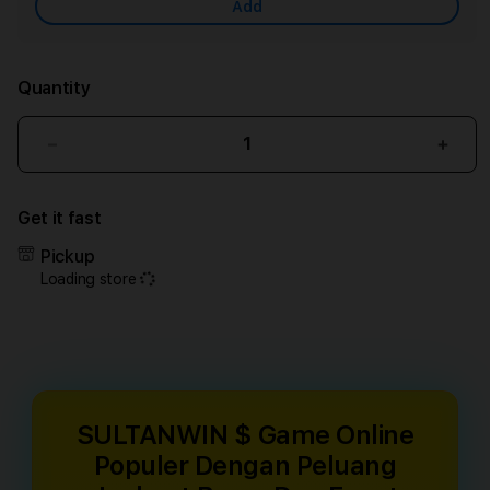
Add
Quantity
Decrease
Incr
quantity
quant
for
for
Get it fast
SULTANWIN
SUL
$
$
Pickup
Game
Gam
Loading store
Online
Onlin
Populer
Popu
Dengan
Deng
Peluang
Pelu
Jackpot
Jack
Besar
Besa
Dan
Dan
SULTANWIN $ Game Online
Event
Even
Populer Dengan Peluang
Harian
Hari