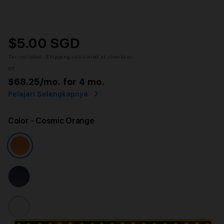
$5.00 SGD
Tax included.
Shipping
calculated at checkout.
or
$68.25
/mo. for 4 mo.
Pelajari Selengkapnya
Color
- Cosmic Orange