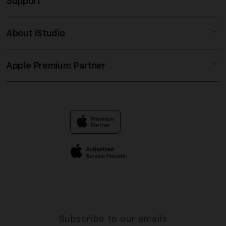
Support
AppleCare+
SITUS TOTO
Corporate
SITUS TOGEL
About iStudio
My Account
TOTO TOGEL
TOGEL ONLINE
Collection & Delivery
Elush Service Provider
TOTO TOGEL ONLINE
Apple Premium Partner
About Us
Returns & Exchanges
Financing Options
SITUS TOGEL ONLINE
Find an iStudio near you
Contact Us
Trade-in
BANDAR TOGEL ONLINE
Why Shop at iStudio
FAQ
Traveller’s Reservation
Elush Corporate Website
Privacy Policy
Site Terms of Use
Subscribe to our emails