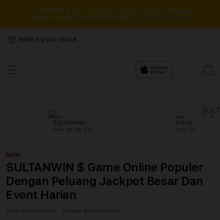
rkan
SULTANWIN $ Game Online Populer Dengan Peluang
SU
ses
Jackpot Besar Dan Event Harian
Kunjungi Sekarang !
ter
Select your store
Cart
NEW
NEW
SULTANWIN
SITUS TOTO
From $8.008 SGD
From $807.77 SGD
NEW
SULTANWIN $ Game Online Populer
Dengan Peluang Jackpot Besar Dan
Event Harian
SKU:
9484875888
Barcode:
9484875888