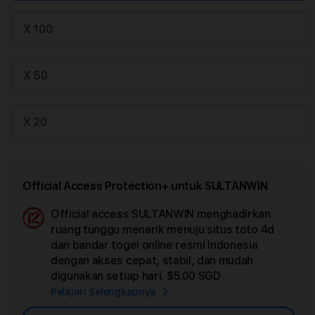
X 100
X 50
X 20
Official Access Protection+ untuk SULTANWIN
Official access SULTANWIN menghadirkan
Ad
ruang tunggu menarik menuju situs toto 4d
App
dan bandar togel online resmi Indonesia
Car
dengan akses cepat, stabil, dan mudah
digunakan setiap hari.
$5.00 SGD
Pelajari Selengkapnya