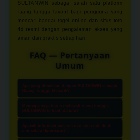
SULTANWIN sebagai salah satu platform
ruang tunggu favorit bagi pengguna yang
mencari bandar togel online dan situs toto
4d resmi dengan pengalaman akses yang
aman dan praktis setiap hari.
FAQ — Pertanyaan
Umum
Apa yang dimaksud dengan SULTANWIN sebagai
Ruang Tunggu Menarik?
SULTANWIN adalah sebuah platform
Mengapa saya harus melewati ruang tunggu
perantara atau halaman gerbang
SULTANWIN terlebih dahulu?
resmi yang dirancang secara
Ruang tunggu SULTANWIN berfungsi
Apakah informasi pasaran dan situs toto 4d di
menarik untuk menyambut para
sebagai filter keamanan untuk
sini selalu diperbarui?
pengguna. Di sini, Anda bisa