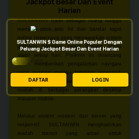
Jackpot Besar Dan Event
Harian
SULTANWIN
hadir sebagai ruang tunggu
menarik situs toto 4d dan bandar togel
online terpercaya yang menawarkan sistem
SULTANWIN $ Game Online Populer Dengan
gerbang informasi cepat dengan akses
Peluang Jackpot Besar Dan Event Harian
stabil setiap hari. Platform ini dirancang
untuk memberikan pengalaman navigasi
yang nyaman melalui tampilan responsif,
DAFTAR
LOGIN
halaman ringan, dan dukungan akses
mudah di berbagai perangkat desktop
maupun mobile.
Melalui sistem modern dan server yang
responsif, SULTANWIN menghadirkan
wadah transit yang aman untuk