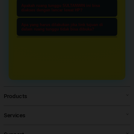
memastiakan Anda mendapatkan
Ya, tentu saja. Di dalam ruang
mengamankan informasi, memeriksa
Apakah ruang tunggu SULTANWIN ini bisa
link akses yang asli dan terbebas dari
tunggu menarik ini, semua data
diakses dengan lancar lewat HP?
pembaruan sistem, dan
risiko pemblokiran internet (nawala)
mengenai link alternatif resmi,
Sangat bisa. SULTANWIN
mendapatkan akses langsung yang
maupun situs tiruan (phishing). Ini
Apa yang harus dilakukan jika link tujuan di
kestabilan server, dan rujukan
dioptimalkan dengan sistem yang
dalam ruang tunggu tidak bisa dibuka?
aman sebelum menuju ke situs toto
adalah jalur transit paling aman
bandar togel online terpercaya
ringan dan responsif. Baik Anda
4d utama.
Jika Anda menemui kendala, Anda
untuk menuju bandar togel online
diperbarui secara berkala setiap hari
menggunakan smartphone
tidak perlu panik. Cukup muat ulang
pilihan Anda.
demi kenyamanan para pengunjung.
(Android/iOS), tablet, maupun
(refresh) halaman ruang tunggu
desktop, Anda dapat mengakses
SULTANWIN ini. Sistem kami akan
ruang tunggu ini dengan cepat tanpa
secara otomatis menyediakan opsi
hambatan atau loading yang lama.
link alternatif cadangan yang aktif
dan siap digunakan langsung.
Products
Services
SULTANWIN
TOTO 4D