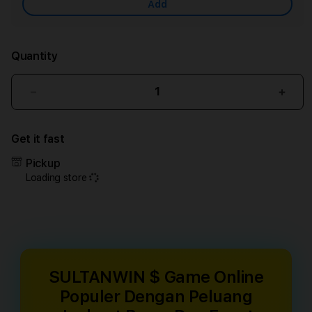
Add
Quantity
Decrease
Incr
quantity
quant
for
for
Get it fast
SULTANWIN
SUL
$
$
Pickup
Game
Gam
Loading store
Online
Onlin
Populer
Popu
Dengan
Deng
Peluang
Pelu
Jackpot
Jack
Besar
Besa
Dan
Dan
SULTANWIN $ Game Online
Event
Even
Populer Dengan Peluang
Harian
Hari