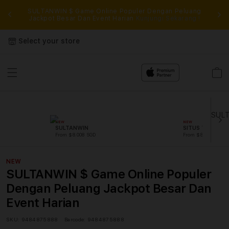
rkan
SULTANWIN $ Game Online Populer Dengan Peluang
SU
ses
Jackpot Besar Dan Event Harian
Kunjungi Sekarang !
ter
Select your store
Cart
NEW
NEW
SULTANWIN
SITUS TOTO
From $8.008 SGD
From $807.77 SGD
NEW
SULTANWIN $ Game Online Populer
Dengan Peluang Jackpot Besar Dan
Event Harian
SKU:
9484875888
Barcode:
9484875888