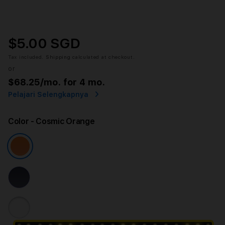
$5.00 SGD
Tax included.
Shipping
calculated at checkout.
or
$68.25
/mo. for 4 mo.
Pelajari Selengkapnya
Color
- Cosmic Orange