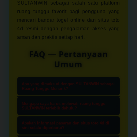
SULTANWIN sebagai salah satu platform
ruang tunggu favorit bagi pengguna yang
mencari bandar togel online dan situs toto
4d resmi dengan pengalaman akses yang
aman dan praktis setiap hari.
FAQ — Pertanyaan
Umum
Apa yang dimaksud dengan SULTANWIN sebagai
Ruang Tunggu Menarik?
SULTANWIN adalah sebuah platform
Mengapa saya harus melewati ruang tunggu
perantara atau halaman gerbang
SULTANWIN terlebih dahulu?
resmi yang dirancang secara
Ruang tunggu SULTANWIN berfungsi
Apakah informasi pasaran dan situs toto 4d di
menarik untuk menyambut para
sebagai filter keamanan untuk
sini selalu diperbarui?
pengguna. Di sini, Anda bisa