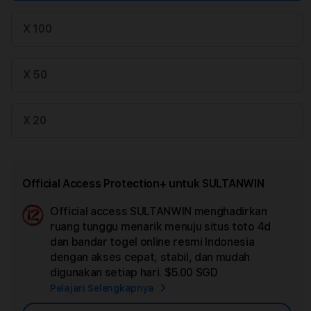
X 100
X 50
X 20
Official Access Protection+ untuk SULTANWIN
Official access SULTANWIN menghadirkan
Ad
ruang tunggu menarik menuju situs toto 4d
App
dan bandar togel online resmi Indonesia
Car
dengan akses cepat, stabil, dan mudah
digunakan setiap hari.
$5.00 SGD
Pelajari Selengkapnya