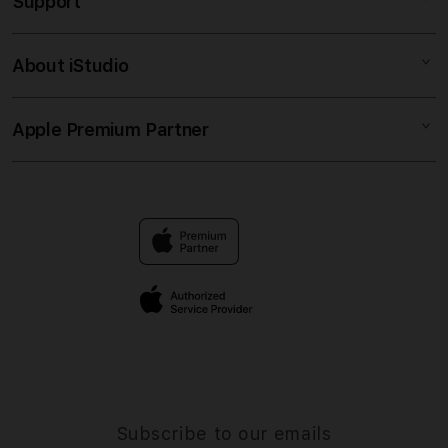
Support
AppleCare+
SITUS TOTO
Corporate
SITUS TOGEL
About iStudio
My Account
TOTO TOGEL
TOGEL ONLINE
Collection & Delivery
Elush Service Provider
TOTO TOGEL ONLINE
Apple Premium Partner
About Us
Returns & Exchanges
Financing Options
SITUS TOGEL ONLINE
Find an iStudio near you
Contact Us
Trade-in
BANDAR TOGEL ONLINE
Why Shop at iStudio
FAQ
Traveller’s Reservation
Elush Corporate Website
Privacy Policy
Site Terms of Use
Subscribe to our emails