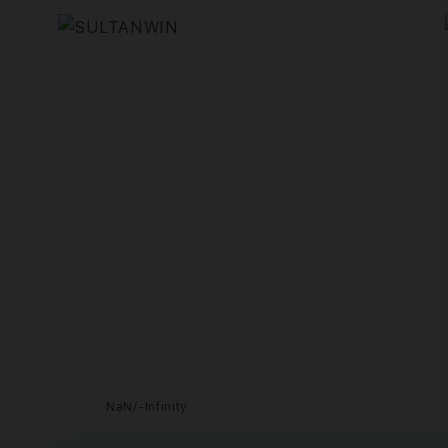
Open
media
6
in
modal
Open
of
NaN
/
-Infinity
media
8