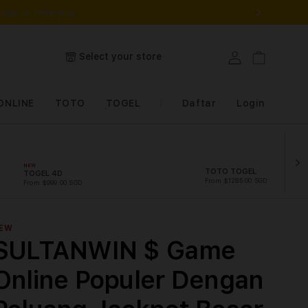
unjungi Sekarang !
Select your store
Log in
Cart
ONLINE
TOTO
TOGEL
Daftar
Login
NEW
TOTO TOGEL
TOGEL 4D
From $1285.00 SGD
From $999.00 SGD
EW
SULTANWIN $ Game
Online Populer Dengan