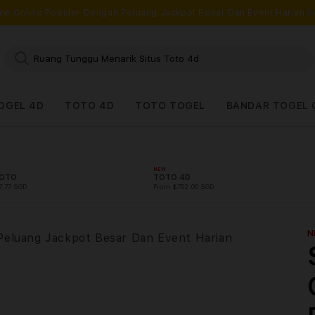
 Online Populer Dengan Peluang Jackpot Besar Dan Event Harian
K
OGEL 4D
TOTO 4D
TOTO TOGEL
BANDAR TOGEL 
NEW
TOTO
TOTO 4D
7.77 SGD
From $752.00 SGD
N