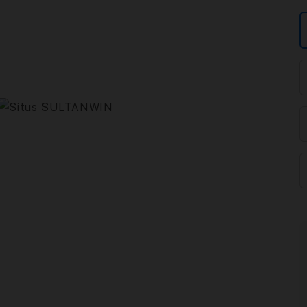
Open
media
3
in
modal