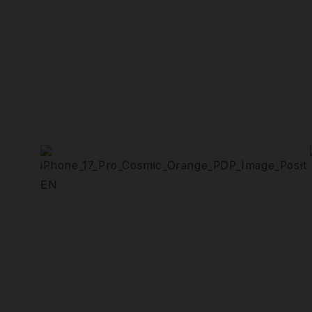
Open
media
1
in
modal