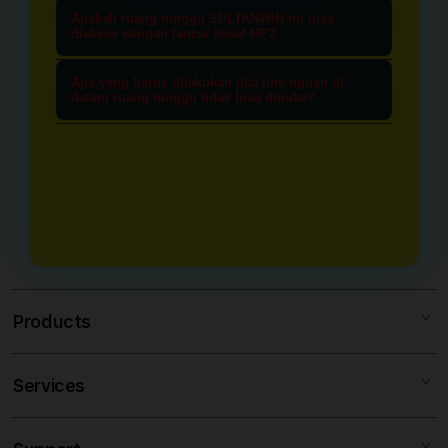
memastiakan Anda mendapatkan
Ya, tentu saja. Di dalam ruang
mengamankan informasi, memeriksa
Apakah ruang tunggu SULTANWIN ini bisa
link akses yang asli dan terbebas dari
tunggu menarik ini, semua data
diakses dengan lancar lewat HP?
pembaruan sistem, dan
risiko pemblokiran internet (nawala)
mengenai link alternatif resmi,
Sangat bisa. SULTANWIN
mendapatkan akses langsung yang
maupun situs tiruan (phishing). Ini
Apa yang harus dilakukan jika link tujuan di
kestabilan server, dan rujukan
dioptimalkan dengan sistem yang
dalam ruang tunggu tidak bisa dibuka?
aman sebelum menuju ke situs toto
adalah jalur transit paling aman
bandar togel online terpercaya
ringan dan responsif. Baik Anda
4d utama.
Jika Anda menemui kendala, Anda
untuk menuju bandar togel online
diperbarui secara berkala setiap hari
menggunakan smartphone
tidak perlu panik. Cukup muat ulang
pilihan Anda.
demi kenyamanan para pengunjung.
(Android/iOS), tablet, maupun
(refresh) halaman ruang tunggu
desktop, Anda dapat mengakses
SULTANWIN ini. Sistem kami akan
ruang tunggu ini dengan cepat tanpa
secara otomatis menyediakan opsi
hambatan atau loading yang lama.
link alternatif cadangan yang aktif
dan siap digunakan langsung.
Products
Services
SULTANWIN
TOTO 4D