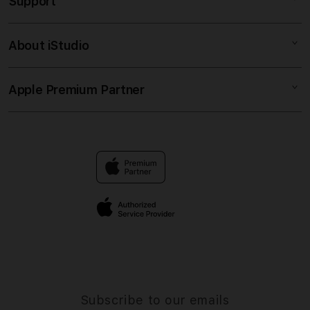
Support
AppleCare+
SITUS TOTO
Corporate
SITUS TOGEL
About iStudio
My Account
TOTO TOGEL
TOGEL ONLINE
Collection & Delivery
Elush Service Provider
TOTO TOGEL ONLINE
Apple Premium Partner
About Us
Returns & Exchanges
Financing Options
SITUS TOGEL ONLINE
Find an iStudio near you
Contact Us
Trade-in
BANDAR TOGEL ONLINE
Why Shop at iStudio
FAQ
Traveller’s Reservation
Elush Corporate Website
Privacy Policy
Site Terms of Use
Subscribe to our emails