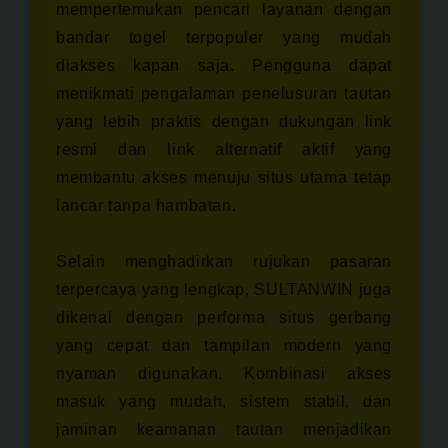
mempertemukan pencari layanan dengan
bandar togel terpopuler yang mudah
diakses kapan saja. Pengguna dapat
menikmati pengalaman penelusuran tautan
yang lebih praktis dengan dukungan link
resmi dan link alternatif aktif yang
membantu akses menuju situs utama tetap
lancar tanpa hambatan.
Selain menghadirkan rujukan pasaran
terpercaya yang lengkap, SULTANWIN juga
dikenal dengan performa situs gerbang
yang cepat dan tampilan modern yang
nyaman digunakan. Kombinasi akses
masuk yang mudah, sistem stabil, dan
jaminan keamanan tautan menjadikan