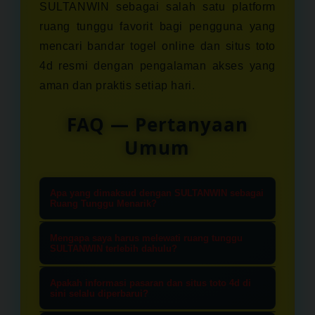
SULTANWIN sebagai salah satu platform
ruang tunggu favorit bagi pengguna yang
mencari bandar togel online dan situs toto
4d resmi dengan pengalaman akses yang
aman dan praktis setiap hari.
FAQ — Pertanyaan
Umum
Apa yang dimaksud dengan SULTANWIN sebagai
Ruang Tunggu Menarik?
SULTANWIN adalah sebuah platform
Mengapa saya harus melewati ruang tunggu
perantara atau halaman gerbang
SULTANWIN terlebih dahulu?
resmi yang dirancang secara
Ruang tunggu SULTANWIN berfungsi
Apakah informasi pasaran dan situs toto 4d di
menarik untuk menyambut para
sebagai filter keamanan untuk
sini selalu diperbarui?
pengguna. Di sini, Anda bisa