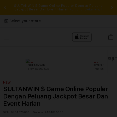
rkan
SULTANWIN $ Game Online Populer Dengan Peluang
SU
ses
Jackpot Besar Dan Event Harian
Kunjungi Sekarang !
ter
Select your store
Cart
NEW
NEW
SULTANWIN
SITUS TOTO
From $8.008 SGD
From $807.77 SGD
NEW
SULTANWIN $ Game Online Populer
Dengan Peluang Jackpot Besar Dan
Event Harian
SKU:
9484875888
Barcode:
9484875888