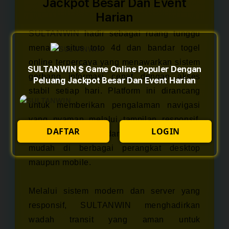
Jackpot Besar Dan Event
Harian
SULTANWIN
hadir sebagai ruang tunggu
menarik situs toto 4d dan bandar togel
online terpercaya yang menawarkan sistem
SULTANWIN $ Game Online Populer Dengan
gerbang informasi cepat dengan akses
Peluang Jackpot Besar Dan Event Harian
stabil setiap hari. Platform ini dirancang
untuk memberikan pengalaman navigasi
yang nyaman melalui tampilan responsif,
DAFTAR
LOGIN
halaman ringan, dan dukungan akses
mudah di berbagai perangkat desktop
maupun mobile.
Melalui sistem modern dan server yang
responsif, SULTANWIN menghadirkan
wadah transit yang aman untuk