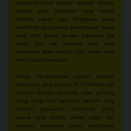
mempertemukan pencari layanan dengan
bandar togel terpopuler yang mudah
diakses kapan saja. Pengguna dapat
menikmati pengalaman penelusuran tautan
yang lebih praktis dengan dukungan link
resmi dan link alternatif aktif yang
membantu akses menuju situs utama tetap
lancar tanpa hambatan.
Selain menghadirkan rujukan pasaran
terpercaya yang lengkap, SULTANWIN juga
dikenal dengan performa situs gerbang
yang cepat dan tampilan modern yang
nyaman digunakan. Kombinasi akses
masuk yang mudah, sistem stabil, dan
jaminan keamanan tautan menjadikan