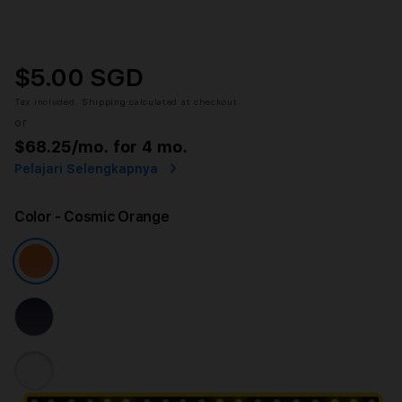
$5.00 SGD
Tax included.
Shipping
calculated at checkout.
or
$68.25
/mo. for 4 mo.
Pelajari Selengkapnya
Color
- Cosmic Orange