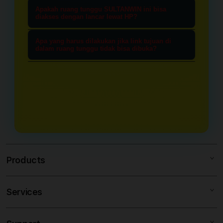
memastiakan Anda mendapatkan
Ya, tentu saja. Di dalam ruang
mengamankan informasi, memeriksa
Apakah ruang tunggu SULTANWIN ini bisa
link akses yang asli dan terbebas dari
tunggu menarik ini, semua data
diakses dengan lancar lewat HP?
pembaruan sistem, dan
risiko pemblokiran internet (nawala)
mengenai link alternatif resmi,
Sangat bisa. SULTANWIN
mendapatkan akses langsung yang
maupun situs tiruan (phishing). Ini
Apa yang harus dilakukan jika link tujuan di
kestabilan server, dan rujukan
dioptimalkan dengan sistem yang
dalam ruang tunggu tidak bisa dibuka?
aman sebelum menuju ke situs toto
adalah jalur transit paling aman
bandar togel online terpercaya
ringan dan responsif. Baik Anda
4d utama.
Jika Anda menemui kendala, Anda
untuk menuju bandar togel online
diperbarui secara berkala setiap hari
menggunakan smartphone
tidak perlu panik. Cukup muat ulang
pilihan Anda.
demi kenyamanan para pengunjung.
(Android/iOS), tablet, maupun
(refresh) halaman ruang tunggu
desktop, Anda dapat mengakses
SULTANWIN ini. Sistem kami akan
ruang tunggu ini dengan cepat tanpa
secara otomatis menyediakan opsi
hambatan atau loading yang lama.
link alternatif cadangan yang aktif
dan siap digunakan langsung.
Products
Services
SULTANWIN
TOTO 4D