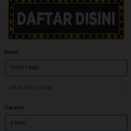
Model
TOTO TOGEL
SITUS TOTO TOGEL
Capacity
X 5000