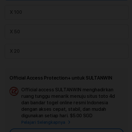
X 100
X 50
X 20
Official Access Protection+ untuk SULTANWIN
Official access SULTANWIN menghadirkan
Ad
ruang tunggu menarik menuju situs toto 4d
App
dan bandar togel online resmi Indonesia
Car
dengan akses cepat, stabil, dan mudah
digunakan setiap hari.
$5.00 SGD
Pelajari Selengkapnya