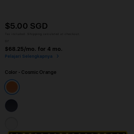
$5.00 SGD
Tax included.
Shipping
calculated at checkout.
or
$68.25
/mo. for 4 mo.
Pelajari Selengkapnya
Color
- Cosmic Orange