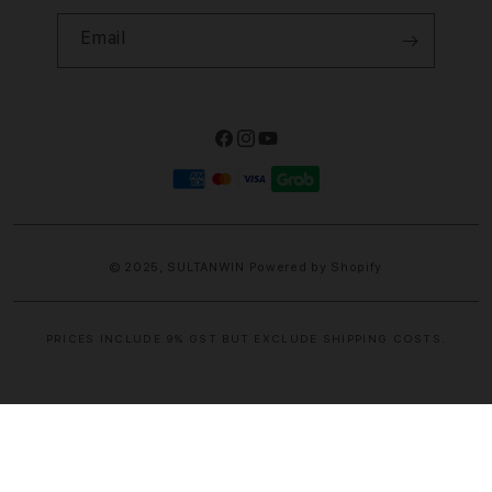
Email
Facebook
Instagram
YouTube
Payment
methods
© 2025,
SULTANWIN
Powered by Shopify
PRICES INCLUDE 9% GST BUT EXCLUDE SHIPPING COSTS.
S
i
n
g
l