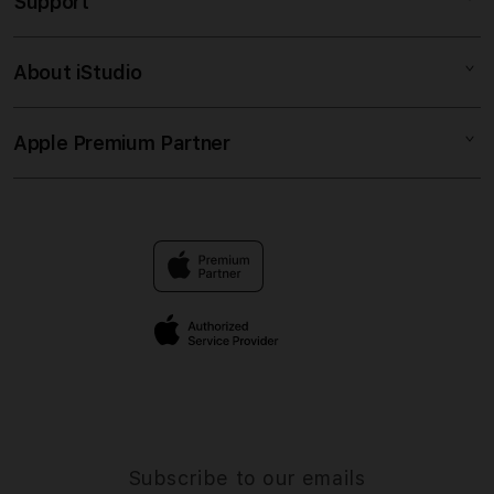
Support
AppleCare+
SITUS TOTO
Corporate
SITUS TOGEL
About iStudio
My Account
TOTO TOGEL
TOGEL ONLINE
Collection & Delivery
Elush Service Provider
TOTO TOGEL ONLINE
Apple Premium Partner
About Us
Returns & Exchanges
Financing Options
SITUS TOGEL ONLINE
Find an iStudio near you
Contact Us
Trade-in
BANDAR TOGEL ONLINE
Why Shop at iStudio
FAQ
Traveller’s Reservation
Elush Corporate Website
Privacy Policy
Site Terms of Use
Subscribe to our emails