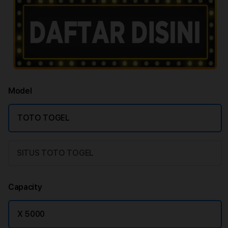
Model
TOTO TOGEL
SITUS TOTO TOGEL
Capacity
X 5000