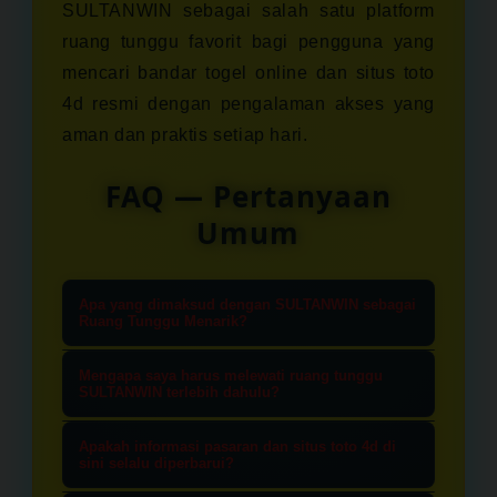
SULTANWIN sebagai salah satu platform
ruang tunggu favorit bagi pengguna yang
mencari bandar togel online dan situs toto
4d resmi dengan pengalaman akses yang
aman dan praktis setiap hari.
FAQ — Pertanyaan
Umum
Apa yang dimaksud dengan SULTANWIN sebagai
Ruang Tunggu Menarik?
SULTANWIN adalah sebuah platform
Mengapa saya harus melewati ruang tunggu
perantara atau halaman gerbang
SULTANWIN terlebih dahulu?
resmi yang dirancang secara
Ruang tunggu SULTANWIN berfungsi
Apakah informasi pasaran dan situs toto 4d di
menarik untuk menyambut para
sebagai filter keamanan untuk
sini selalu diperbarui?
pengguna. Di sini, Anda bisa