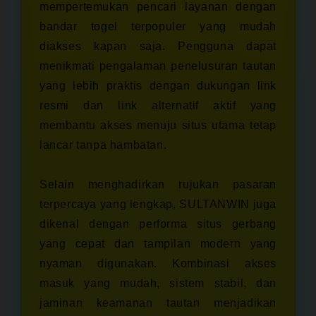
mempertemukan pencari layanan dengan
bandar togel terpopuler yang mudah
diakses kapan saja. Pengguna dapat
menikmati pengalaman penelusuran tautan
yang lebih praktis dengan dukungan link
resmi dan link alternatif aktif yang
membantu akses menuju situs utama tetap
lancar tanpa hambatan.
Selain menghadirkan rujukan pasaran
terpercaya yang lengkap, SULTANWIN juga
dikenal dengan performa situs gerbang
yang cepat dan tampilan modern yang
nyaman digunakan. Kombinasi akses
masuk yang mudah, sistem stabil, dan
jaminan keamanan tautan menjadikan