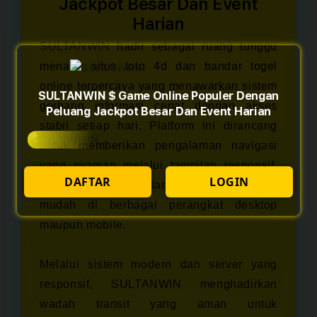
Jackpot Besar Dan Event
Harian
SULTANWIN
hadir sebagai ruang tunggu
menarik situs toto 4d dan bandar togel
online terpercaya yang menawarkan sistem
SULTANWIN $ Game Online Populer Dengan
gerbang informasi cepat dengan akses
Peluang Jackpot Besar Dan Event Harian
stabil setiap hari. Platform ini dirancang
untuk memberikan pengalaman navigasi
yang nyaman melalui tampilan responsif,
DAFTAR
LOGIN
halaman ringan, dan dukungan akses
mudah di berbagai perangkat desktop
maupun mobile.
Melalui sistem modern dan server yang
responsif, SULTANWIN menghadirkan
wadah transit yang aman untuk