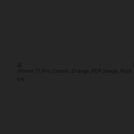
Open
media
1
in
modal