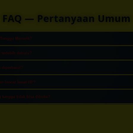
FAQ — Pertanyaan Umum
Tunggu Menarik?
antara atau halaman gerbang resmi yang dirancan
terlebih dahulu?
nkan informasi, memeriksa pembaruan sistem, dan
i filter keamanan untuk memastiakan Anda mendapatka
u diperbarui?
n situs tiruan (phishing). Ini adalah jalur transit p
arik ini, semua data mengenai link alternatif resmi, k
n lancar lewat HP?
la setiap hari demi kenyamanan para pengunjung.
an sistem yang ringan dan responsif. Baik Anda meng
g tunggu tidak bisa dibuka?
ang tunggu ini dengan cepat tanpa hambatan atau lo
erlu panik. Cukup muat ulang (refresh) halaman ruan
ernatif cadangan yang aktif dan siap digunakan langsu