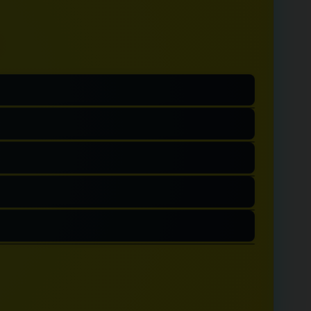
g secara menarik untuk menyambut para
 mendapatkan akses langsung yang aman
n link akses yang asli dan terbebas dari
aling aman untuk menuju bandar togel online
estabilan server, dan rujukan bandar togel
gunakan smartphone (Android/iOS), tablet,
ading yang lama.
g tunggu SULTANWIN ini. Sistem kami akan
ng.