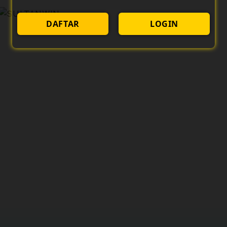
Open
media
DAFTAR
LOGIN
7
in
modal
Open
media
9