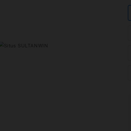
Open
media
3
in
modal