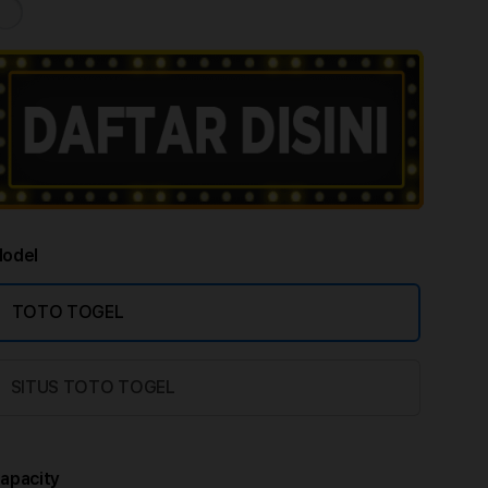
odel
TOTO TOGEL
SITUS TOTO TOGEL
apacity