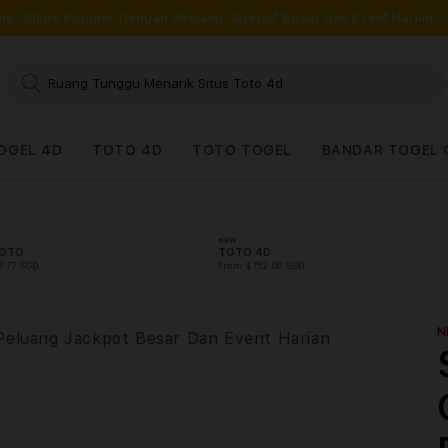
 Online Populer Dengan Peluang Jackpot Besar Dan Event Harian
K
OGEL 4D
TOTO 4D
TOTO TOGEL
BANDAR TOGEL 
NEW
TOTO
TOTO 4D
7.77 SGD
From $752.00 SGD
N