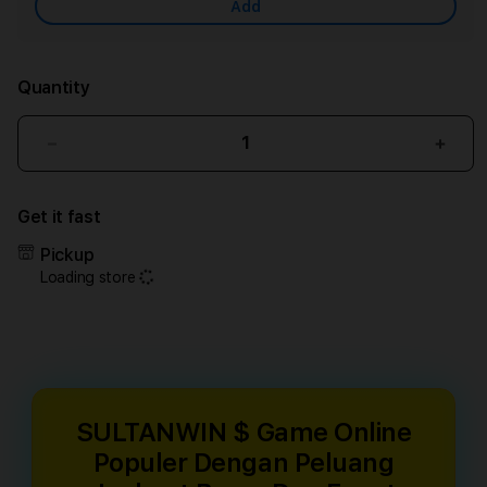
Add
Quantity
Decrease
Incr
quantity
quant
for
for
Get it fast
SULTANWIN
SUL
$
$
Pickup
Game
Gam
Loading store
Online
Onlin
Populer
Popu
Dengan
Deng
Peluang
Pelu
Jackpot
Jack
Besar
Besa
Dan
Dan
SULTANWIN $ Game Online
Event
Even
Populer Dengan Peluang
Harian
Hari