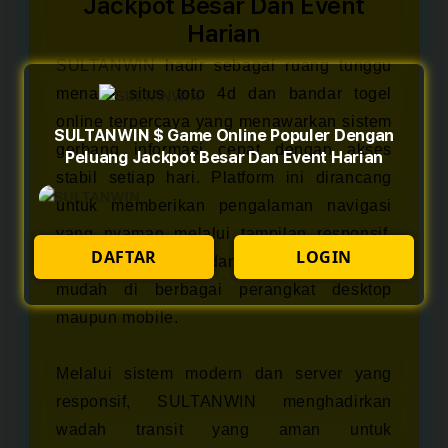
Jackpot Besar Dan Event
Harian
SULTANWIN
hadir sebagai ruang tunggu
menarik situs toto 4d dan bandar togel
online terpercaya yang menawarkan sistem
SULTANWIN $ Game Online Populer Dengan
gerbang informasi cepat dengan akses
Peluang Jackpot Besar Dan Event Harian
stabil setiap hari. Platform ini dirancang
untuk memberikan pengalaman navigasi
yang nyaman melalui tampilan responsif,
DAFTAR
LOGIN
halaman ringan, dan dukungan akses
mudah di berbagai perangkat desktop
maupun mobile.
Melalui sistem modern dan server yang
responsif, SULTANWIN menghadirkan
wadah transit yang aman untuk