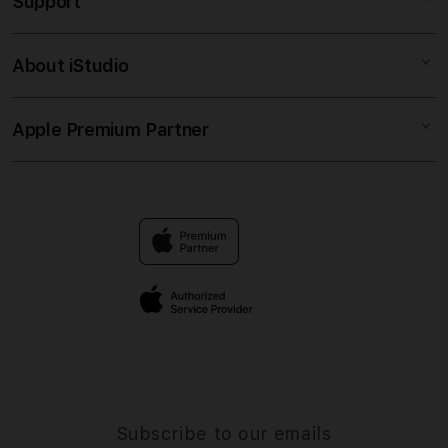
Support
AppleCare+
SITUS TOTO
Corporate
SITUS TOGEL
About iStudio
My Account
TOTO TOGEL
TOGEL ONLINE
Collection & Delivery
Elush Service Provider
TOTO TOGEL ONLINE
Apple Premium Partner
About Us
Returns & Exchanges
Financing Options
SITUS TOGEL ONLINE
Find an iStudio near you
Contact Us
Trade-in
BANDAR TOGEL ONLINE
Why Shop at iStudio
FAQ
Traveller’s Reservation
Elush Corporate Website
Privacy Policy
Site Terms of Use
Subscribe to our emails