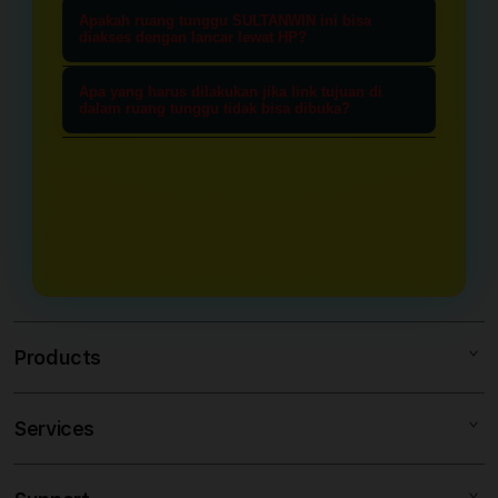
memastiakan Anda mendapatkan
Ya, tentu saja. Di dalam ruang
mengamankan informasi, memeriksa
Apakah ruang tunggu SULTANWIN ini bisa
link akses yang asli dan terbebas dari
tunggu menarik ini, semua data
diakses dengan lancar lewat HP?
pembaruan sistem, dan
risiko pemblokiran internet (nawala)
mengenai link alternatif resmi,
Sangat bisa. SULTANWIN
mendapatkan akses langsung yang
maupun situs tiruan (phishing). Ini
Apa yang harus dilakukan jika link tujuan di
kestabilan server, dan rujukan
dioptimalkan dengan sistem yang
dalam ruang tunggu tidak bisa dibuka?
aman sebelum menuju ke situs toto
adalah jalur transit paling aman
bandar togel online terpercaya
ringan dan responsif. Baik Anda
4d utama.
Jika Anda menemui kendala, Anda
untuk menuju bandar togel online
diperbarui secara berkala setiap hari
menggunakan smartphone
tidak perlu panik. Cukup muat ulang
pilihan Anda.
demi kenyamanan para pengunjung.
(Android/iOS), tablet, maupun
(refresh) halaman ruang tunggu
desktop, Anda dapat mengakses
SULTANWIN ini. Sistem kami akan
ruang tunggu ini dengan cepat tanpa
secara otomatis menyediakan opsi
hambatan atau loading yang lama.
link alternatif cadangan yang aktif
dan siap digunakan langsung.
Products
Services
SULTANWIN
TOTO 4D