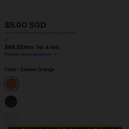
$5.00 SGD
Tax included.
Shipping
calculated at checkout.
or
$68.25
/mo. for 4 mo.
Pelajari Selengkapnya
Color
- Cosmic Orange