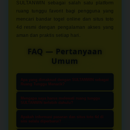
SULTANWIN sebagai salah satu platform
ruang tunggu favorit bagi pengguna yang
mencari bandar togel online dan situs toto
4d resmi dengan pengalaman akses yang
aman dan praktis setiap hari.
FAQ — Pertanyaan
Umum
Apa yang dimaksud dengan SULTANWIN sebagai
Ruang Tunggu Menarik?
SULTANWIN adalah sebuah platform
Mengapa saya harus melewati ruang tunggu
perantara atau halaman gerbang
SULTANWIN terlebih dahulu?
resmi yang dirancang secara
Ruang tunggu SULTANWIN berfungsi
Apakah informasi pasaran dan situs toto 4d di
menarik untuk menyambut para
sebagai filter keamanan untuk
sini selalu diperbarui?
pengguna. Di sini, Anda bisa