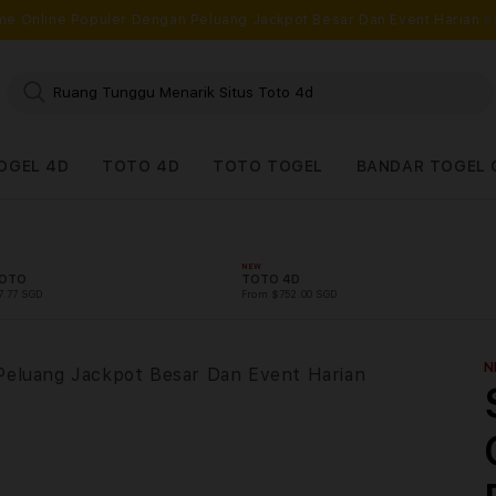
 Online Populer Dengan Peluang Jackpot Besar Dan Event Harian
K
OGEL 4D
TOTO 4D
TOTO TOGEL
BANDAR TOGEL 
NEW
TOTO
TOTO 4D
7.77 SGD
From $752.00 SGD
N