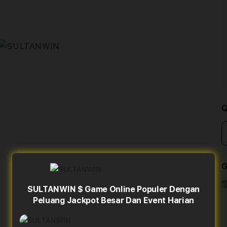
Open
media
5
in
modal
Q
G
SULTANWIN $ Game Online Populer Dengan
Peluang Jackpot Besar Dan Event Harian