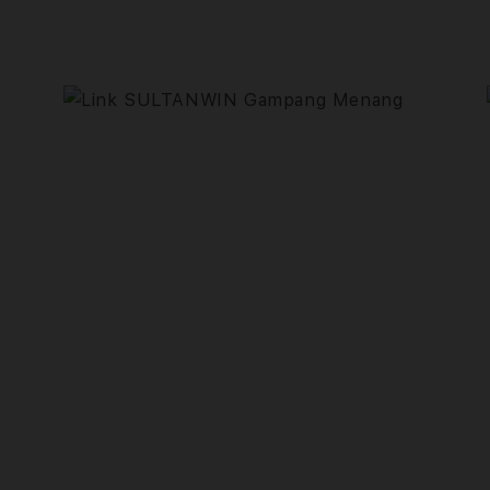
Open
media
4
in
modal