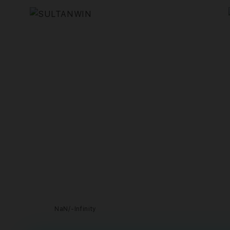
Open
media
6
in
modal
Open
of
NaN
/
-Infinity
media
8