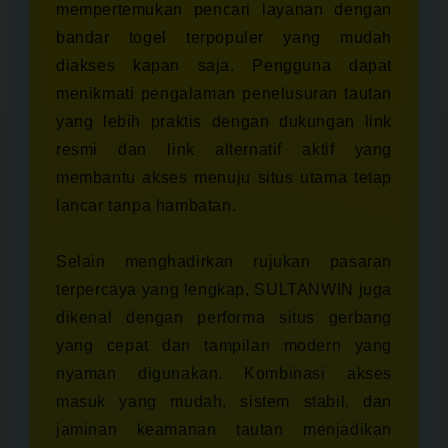
mempertemukan pencari layanan dengan
bandar togel terpopuler yang mudah
diakses kapan saja. Pengguna dapat
menikmati pengalaman penelusuran tautan
yang lebih praktis dengan dukungan link
resmi dan link alternatif aktif yang
membantu akses menuju situs utama tetap
lancar tanpa hambatan.
Selain menghadirkan rujukan pasaran
terpercaya yang lengkap, SULTANWIN juga
dikenal dengan performa situs gerbang
yang cepat dan tampilan modern yang
nyaman digunakan. Kombinasi akses
masuk yang mudah, sistem stabil, dan
jaminan keamanan tautan menjadikan