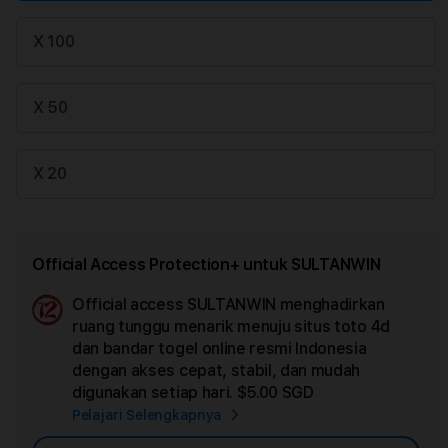
X 100
X 50
X 20
Official Access Protection+ untuk SULTANWIN
Official access SULTANWIN menghadirkan
Ad
ruang tunggu menarik menuju situs toto 4d
App
dan bandar togel online resmi Indonesia
Car
dengan akses cepat, stabil, dan mudah
digunakan setiap hari.
$5.00 SGD
Pelajari Selengkapnya