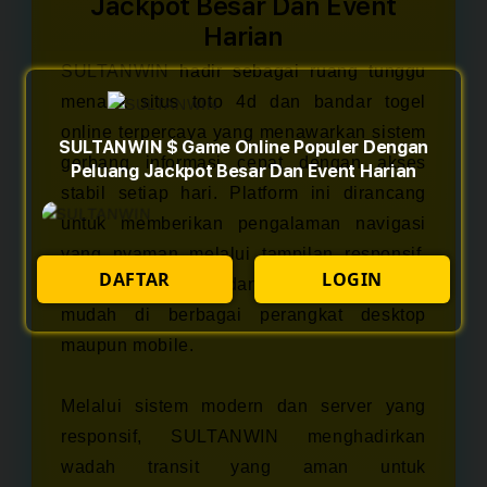
Jackpot Besar Dan Event
Harian
SULTANWIN
hadir sebagai ruang tunggu
menarik situs toto 4d dan bandar togel
online terpercaya yang menawarkan sistem
SULTANWIN $ Game Online Populer Dengan
gerbang informasi cepat dengan akses
Peluang Jackpot Besar Dan Event Harian
stabil setiap hari. Platform ini dirancang
untuk memberikan pengalaman navigasi
yang nyaman melalui tampilan responsif,
DAFTAR
LOGIN
halaman ringan, dan dukungan akses
mudah di berbagai perangkat desktop
maupun mobile.
Melalui sistem modern dan server yang
responsif, SULTANWIN menghadirkan
wadah transit yang aman untuk