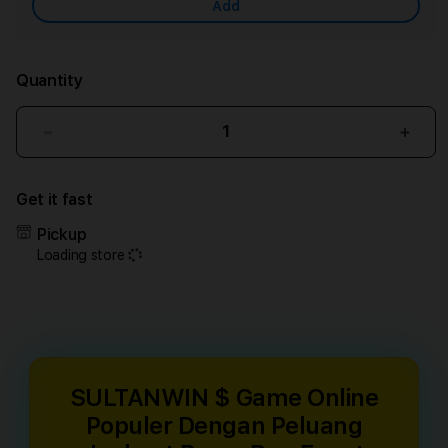
Add
Quantity
Decrease
Incr
quantity
quant
for
for
Get it fast
SULTANWIN
SUL
$
$
Pickup
Game
Gam
Loading store
Online
Onlin
Populer
Popu
Dengan
Deng
Peluang
Pelu
Jackpot
Jack
Besar
Besa
Dan
Dan
SULTANWIN $ Game Online
Event
Even
Populer Dengan Peluang
Harian
Hari