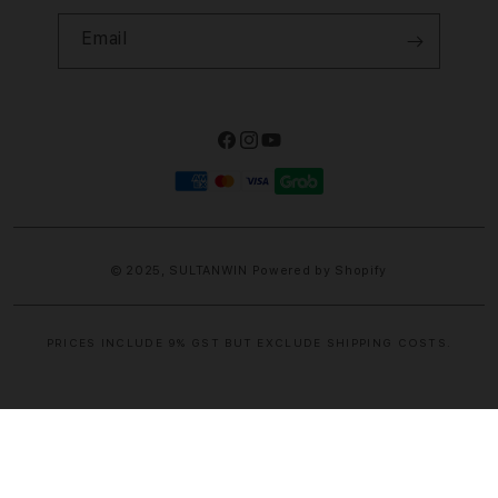
Email
Facebook
Instagram
YouTube
Payment
methods
© 2025,
SULTANWIN
Powered by Shopify
PRICES INCLUDE 9% GST BUT EXCLUDE SHIPPING COSTS.
S
i
n
g
l