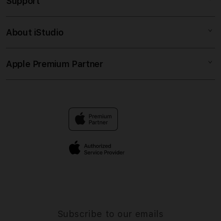
Support
AppleCare+
SITUS TOTO
Corporate
SITUS TOGEL
About iStudio
My Account
TOTO TOGEL
TOGEL ONLINE
Collection & Delivery
Elush Service Provider
TOTO TOGEL ONLINE
Apple Premium Partner
About Us
Returns & Exchanges
Financing Options
SITUS TOGEL ONLINE
Find an iStudio near you
Contact Us
Trade-in
BANDAR TOGEL ONLINE
Why Shop at iStudio
FAQ
Traveller’s Reservation
Elush Corporate Website
Privacy Policy
Site Terms of Use
Subscribe to our emails