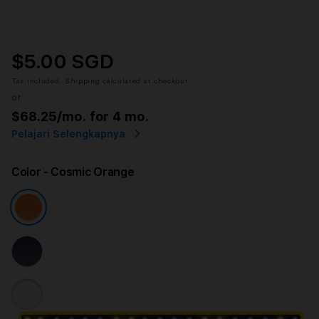
$5.00 SGD
Tax included.
Shipping
calculated at checkout.
or
$68.25
/mo. for 4 mo.
Pelajari Selengkapnya
Color
- Cosmic Orange